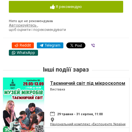
Я рекомендую
Ніхто ще не рекомендував
Авторизуйтесь
,
щоб оцінити і порекомендувати
Reddit
Telegram
Viber
WhatsApp
Інші подіїї зараз
Таємничий світ під мікроскопом
Виставка
29 травня - 31 серпня, 11:00
Національний комплекс «Експоцентр України» (