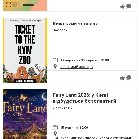
Київський зоопарк
Зоопарк
27 червня - 25 серпня, 00:00
Київський зоопарк
Fairy Land 2026: у Києві
відбудеться безоплатний
сімейний фестиваль, який
Фестиваль
перетворить парк на ВДНГ на
чарівну країну
15 серпня, 10:00
Національний комплекс «Експоцентр України» (