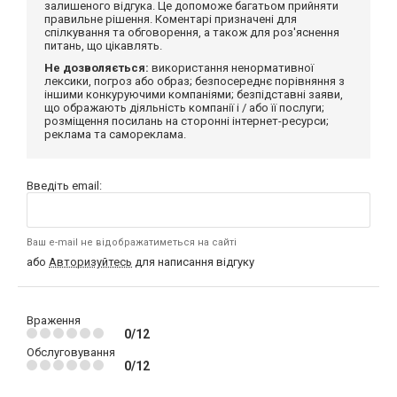
залишеного відгука. Це допоможе багатьом прийняти
правильне рішення. Коментарі призначені для
спілкування та обговорення, а також для роз'яснення
питань, що цікавлять.
Не дозволяється:
використання ненормативної
лексики, погроз або образ; безпосереднє порівняння з
іншими конкуруючими компаніями; безпідставні заяви,
що ображають діяльність компанії і / або її послуги;
розміщення посилань на сторонні інтернет-ресурси;
реклама та самореклама.
Введіть email:
Ваш e-mail не відображатиметься на сайті
або
Авторизуйтесь
для написання відгуку
Враження
0/12
Обслуговування
0/12