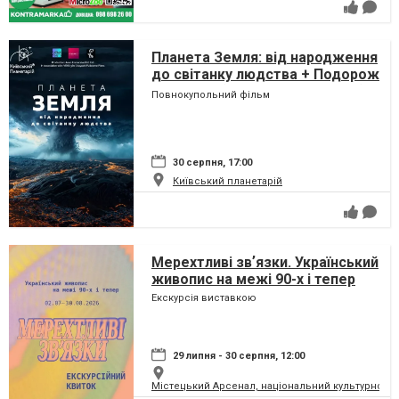
Планета Земля: від народження
до світанку людства + Подорож
сузір'ями (класична програма)
Повнокупольний фільм
30 серпня, 17:00
Київський планетарій
Мерехтливі звʼязки. Український
живопис на межі 90-х і тепер
Екскурсія виставкою
29 липня - 30 серпня, 12:00
Містецький Арсенал, національний культурно-м