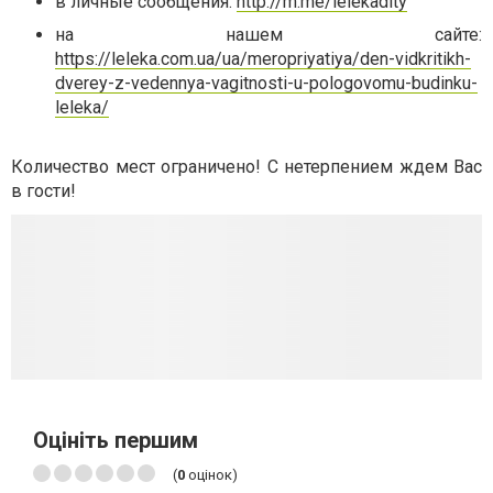
в личные сообщения:
http://m.me/lelekadity
на нашем сайте:
https://leleka.com.ua/ua/meropriyatiya/den-vidkritikh-
dverey-z-vedennya-vagitnosti-u-pologovomu-budinku-
leleka/
Количество мест ограничено! С нетерпением ждем Вас
в гости!
Оцініть першим
(
0
оцінок)