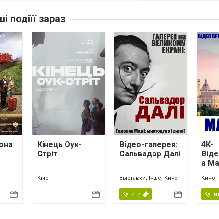
ші подіїї зараз
она
Кінець Оук-
Відео-галерея:
4К-
Стріт
Сальвадор Далі
Віде
а М
Кіно
Выставки, Інше, Кино
Кино, 
Купити
Купи