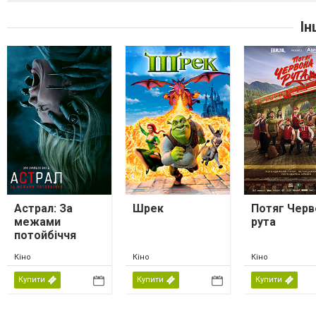
Ін
Астрал: За
Шрек
Потяг Черв
межами
рута
потойбіччя
Кіно
Кіно
Кіно
Купити
Купити
Купити