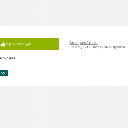
Авторизуйтесь
,
Я рекомендую
щоб оцінити і порекомендувати
омендував
App