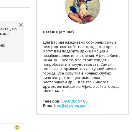
ментацією
Євгенія (афіша)
ж для
Для Вас мы ежедневно собираем самые
ми;
невероятные события города, которые
могут вам подарить яркие эмоции и
незабываемые впечатления. Афиша Киева
на 44.ua — все то, что стоит увидеть,
попробовать и почувствовать. Самая
полная информация о культурной жизни
города! Все события в ночных клубах,
кинотеатрах, концертных залах,
ресторанах и др. — все это и многое
другое, вы найдете в Афише сайта города
Киева 44.ua!
Телефон:
(098) 286 94 85
E-mail:
ed@citysites.com.ua