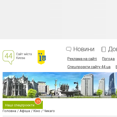
Новини
До
Реклама на сайті
Погода
Спецпроєкти сайту 44.ua
23
Наші спецпроєкти
Головна
Афіша
Кіно
Чикаго