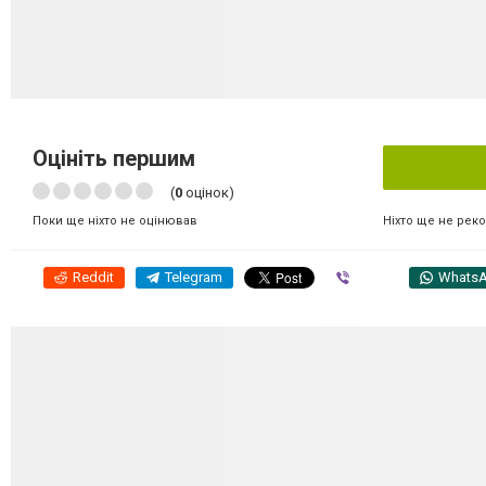
Оцініть першим
(
0
оцінок)
Ніхто ще не рек
Поки ще ніхто не оцінював
Reddit
Telegram
Viber
Whats