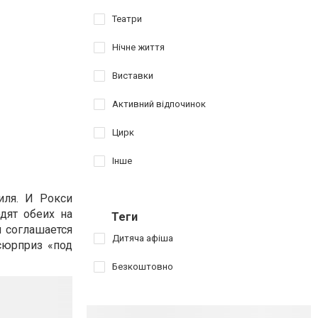
Театри
Нічне життя
Виставки
Активний відпочинок
Цирк
Інше
иля. И Рокси
дят обеих на
Теги
 соглашается
Дитяча афіша
сюрприз «под
Безкоштовно