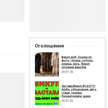
Оголошення
Викуп шуб, Оцінка по
фото | Норка, соболь,
куница, рись. Викуп
хутряних виробів
20.07.26
Застава/Викуп ВСЬОГО!
Шуби, обладнання, авто,
товар, техніка,
будматеріали, шини
20.07.26