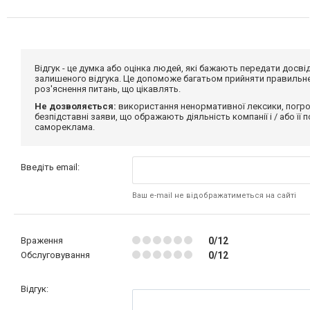
Відгук - це думка або оцінка людей, які бажають передати дос
залишеного відгука. Це допоможе багатьом прийняти правильне 
роз'яснення питань, що цікавлять.
Не дозволяється:
використання ненормативної лексики, погро
безпідставні заяви, що ображають діяльність компанії і / або її
самореклама.
Введіть email:
Ваш e-mail не відображатиметься на сайті
Враження
0/12
Обслуговування
0/12
Відгук: