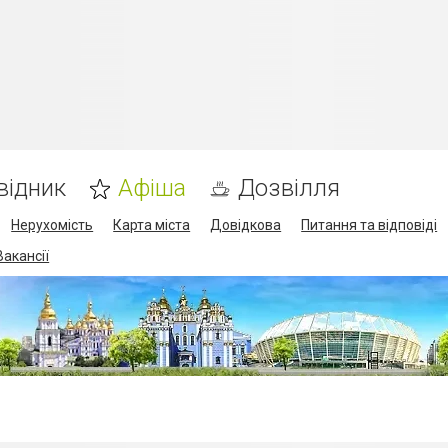
відник
Афіша
Дозвілля
Нерухомість
Карта міста
Довідкова
Питання та відповіді
Вакансії