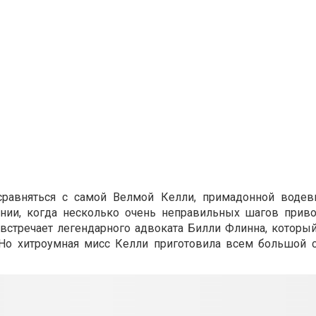
 сравняться с самой Велмой Келли, примадонной водев
нии, когда несколько очень неправильных шагов приво
стречает легендарного адвоката Билли Флинна, который
. Но хитроумная мисс Келли приготовила всем большой 