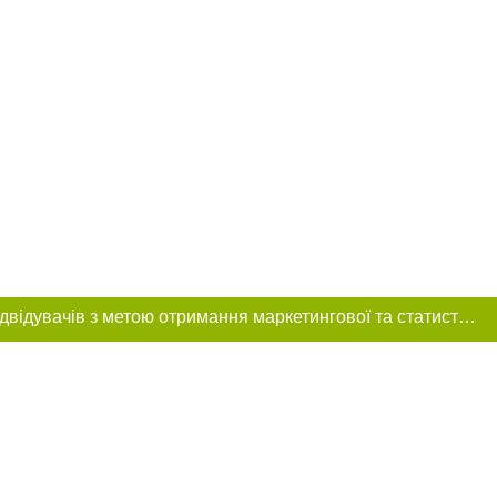
Цей сайт використовує «cookies». Також веб-сайт використовує інтернет-сервіс для збору технічних даних стосовно відвідувачів з метою отримання маркетингової та статистичної інформації. Умови обробки даних відвідувачів сайту див.