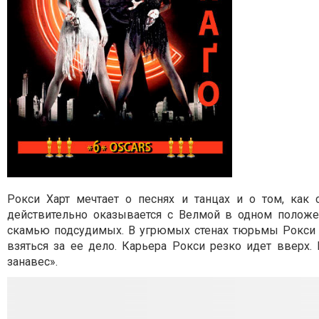
Рокси Харт мечтает о песнях и танцах и о том, как
действительно оказывается с Велмой в одном положе
скамью подсудимых. В угрюмых стенах тюрьмы Рокси в
взяться за ее дело. Карьера Рокси резко идет вверх
занавес».