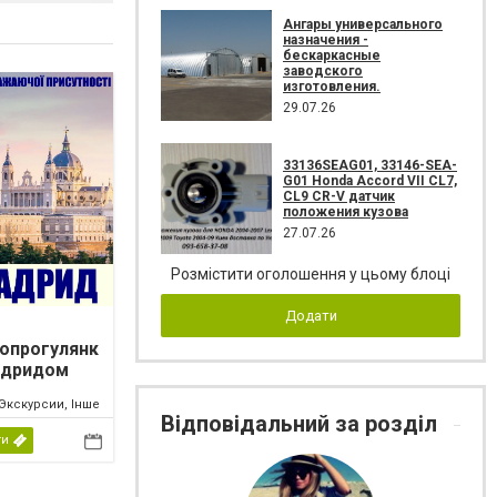
Ангары универсального
назначения -
бескаркасные
заводского
изготовления.
29.07.26
33136SEAG01, 33146-SEA-
G01 Honda Accord VII CL7,
CL9 CR-V датчик
положения кузова
27.07.26
Розмістити оголошення у цьому блоці
Додати
опрогулянк
адридом
Экскурсии, Інше
Відповідальний за розділ
ти