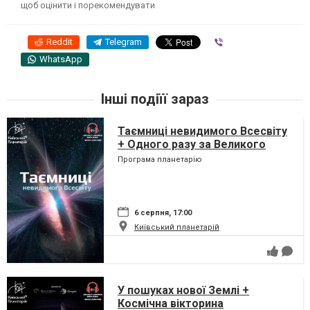
щоб оцінити і порекомендувати
Reddit
Telegram
Viber
WhatsApp
Інші подіїї зараз
Таємниці невидимого Всесвіту
+ Одного разу за Великого
Вибуху
Програма планетарію
6 серпня, 17:00
Київський планетарій
У пошуках нової Землі +
Космічна вікторина