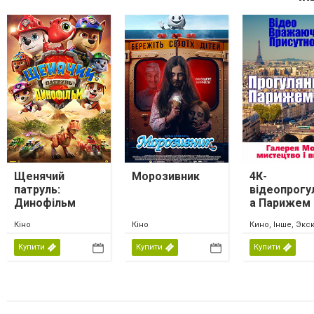
Щенячий
Морозивник
4К-
патруль:
відеопрогу
Динофільм
а Парижем
Кіно
Кіно
Кино, Інше, Экс
Купити
Купити
Купити