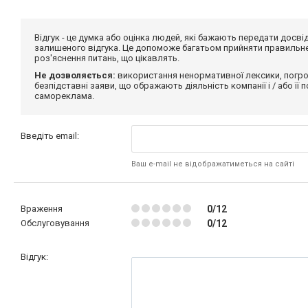
Відгук - це думка або оцінка людей, які бажають передати дос
залишеного відгука. Це допоможе багатьом прийняти правильне 
роз'яснення питань, що цікавлять.
Не дозволяється:
використання ненормативної лексики, погро
безпідставні заяви, що ображають діяльність компанії і / або її
самореклама.
Введіть email:
Ваш e-mail не відображатиметься на сайті
Враження
0/12
Обслуговування
0/12
Відгук: