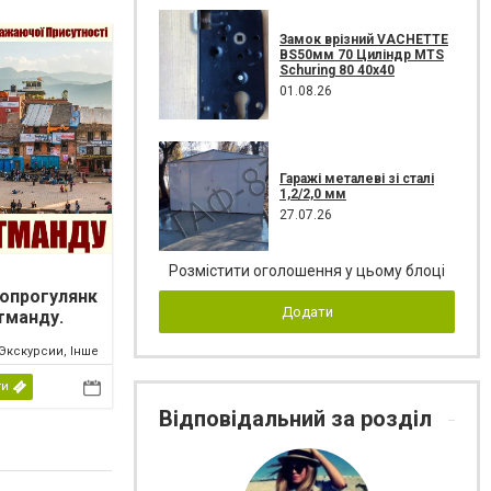
Замок врізний VACHETTE
ВЅ50мм 70 Циліндр MTS
Schuring 80 40x40
01.08.26
Гаражі металеві зі сталі
1,2/2,0 мм
27.07.26
Розмістити оголошення у цьому блоці
опрогулянк
Додати
тманду.
ал
Экскурсии, Інше
ти
Відповідальний за розділ