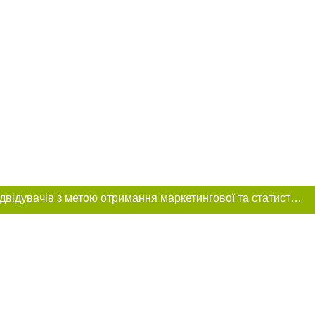
Цей сайт використовує «cookies». Також веб-сайт використовує інтернет-сервіс для збору технічних даних стосовно відвідувачів з метою отримання маркетингової та статистичної інформації. Умови обробки даних відвідувачів сайту див.