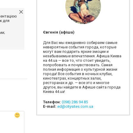
ментацією
ж для
Євгенія (афіша)
ми;
Для Вас мы ежедневно собираем самые
невероятные события города, которые
могут вам подарить яркие эмоции и
незабываемые впечатления. Афиша Киева
на 44.ua — все то, что стоит увидеть,
попробовать и почувствовать. Самая
полная информация о культурной жизни
города! Все события в ночных клубах,
кинотеатрах, концертных залах,
ресторанах и др. — все это и многое
другое, вы найдете в Афише сайта города
Киева 44.ua!
Телефон:
(098) 286 94 85
E-mail:
ed@citysites.com.ua