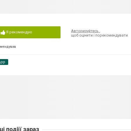
Авторизуйтесь
,
Я рекомендую
щоб оцінити і порекомендувати
омендував
App
ші подіїї зараз