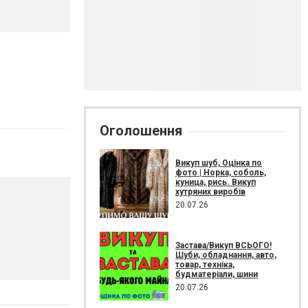
Оголошення
Викуп шуб, Оцінка по
фото | Норка, соболь,
куница, рись. Викуп
хутряних виробів
20.07.26
Застава/Викуп ВСЬОГО!
Шуби, обладнання, авто,
товар, техніка,
будматеріали, шини
20.07.26