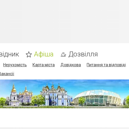
відник
Афіша
Дозвілля
Нерухомість
Карта міста
Довідкова
Питання та відповіді
Вакансії