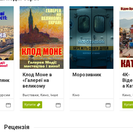
Клод Моне в
Морозивник
4К-
лянк
«Галереї на
Віде
великому
а Ка
екрані»
Неп
курсии
Выставки, Кино, Інше
Кіно
Кино, 
Купити
Купи
Рецензія