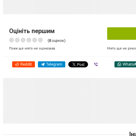
Оцініть першим
(
0
оцінок)
Ніхто ще не рек
Поки ще ніхто не оцінював
Reddit
Telegram
Viber
Whats
Ін