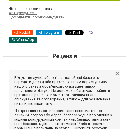
Ніхто ще не рекомендував
Авторизуйтесь
,
щоб оцінити і порекомендувати
Reddit
Telegram
Viber
WhatsApp
Рецензія
Відгук - це думка або оцінка людей, які бажають
передати досвід або враження іншим користувачам
нашого сайту з обов'язковою аргументацією
залишеного відгука. Це допоможе багатьом прийняти
правильне рішення. Коментарі призначені для
спілкування та обговорення, а також для роз'яснення
питань, що цікавлять.
Не дозволяється:
використання ненормативної
лексики, погроз або образ; безпосереднє порівняння з
іншими конкуруючими компаніями; безпідставні заяви,
що ображають діяльність компанії і / або її послуги;
розміщення посилань на сторонні інтернет-ресурси;