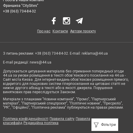
Робота в нашій компанії
Франшиза "CitySites"
+38 (063) 734-84-32
Про нас
Контакти
Автори проєкту
З питань реклами: +38 (063) 734-84-32. E-mail:
reklama@44.ua
E-mail редакції:
news@44.ua
Допускається цитування матеріалів без отримання попередньої згоди
44.ua за умови розміщення в тексті обов'язкового посилання на 44.ua -
Сайт міста Києва. Для інтернет-видань обов'язкове розміщення прямого,
відкритого для пошукових систем гіперпосилання на цитовані статті не
нижче другого абзацу в тексті або в якості джерела. Порушення
виняткових прав переслідується Законом.
Матеріали з плашками "Новини компаній", "Промо", "Партнерський
матеріал", "Партнерський спецпроєкт", "Політичні новини", "Пресреліз",
"PR", "Офіційно", "Політична реклама" публікуються на правах реклами.
Політика конфіденційності
Правила сайту
Правила
класифайд
Редакційна політика
Фільтри