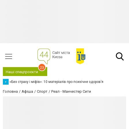
23
Наші спецпроєкти
«
«Без страху і міфів»: 10 матеріалів про психічне здоров’я
Головна
Афіша
Спорт
Реал - Манчестер Сити