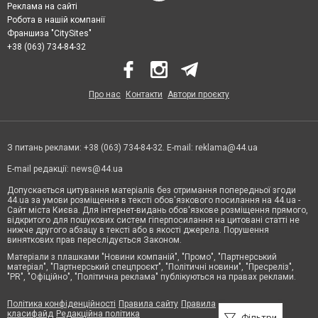
Реклама на сайті
Робота в нашій компанії
Франшиза "CitySites"
+38 (063) 734-84-32
Про нас
Контакти
Автори проєкту
З питань реклами: +38 (063) 734-84-32. E-mail:
reklama@44.ua
E-mail редакції:
news@44.ua
Допускається цитування матеріалів без отримання попередньої згоди
44.ua за умови розміщення в тексті обов'язкового посилання на 44.ua -
Сайт міста Києва. Для інтернет-видань обов'язкове розміщення прямого,
відкритого для пошукових систем гіперпосилання на цитовані статті не
нижче другого абзацу в тексті або в якості джерела. Порушення
виняткових прав переслідується Законом.
Матеріали з плашками "Новини компаній", "Промо", "Партнерський
матеріал", "Партнерський спецпроєкт", "Політичні новини", "Пресреліз",
"PR", "Офіційно", "Політична реклама" публікуються на правах реклами.
Політика конфіденційності
Правила сайту
Правила
класифайд
Редакційна політика
Фільтри