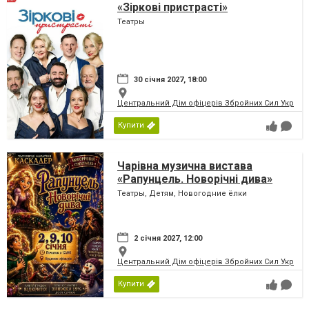
«Зіркові пристрасті»
Театры
30 січня 2027, 18:00
Центральний Дім офіцерів Збройних Сил України
Купити
Чарівна музична вистава
«Рапунцель. Новорічні дива»
Театры, Детям, Новогодние ёлки
2 січня 2027, 12:00
Центральний Дім офіцерів Збройних Сил України
Купити