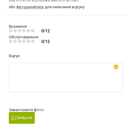
Ваш e-mail не відображатиметься на сайті
або
Авторизуйтесь
для написання відгуку
Враження
0/12
Обслуговування
0/12
Відгук:
Завантажити фото:
Вибрати