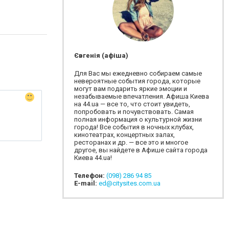
Євгенія (афіша)
Для Вас мы ежедневно собираем самые
невероятные события города, которые
могут вам подарить яркие эмоции и
незабываемые впечатления. Афиша Киева
на 44.ua — все то, что стоит увидеть,
попробовать и почувствовать. Самая
полная информация о культурной жизни
города! Все события в ночных клубах,
кинотеатрах, концертных залах,
ресторанах и др. — все это и многое
другое, вы найдете в Афише сайта города
Киева 44.ua!
Телефон:
(098) 286 94 85
E-mail:
ed@citysites.com.ua