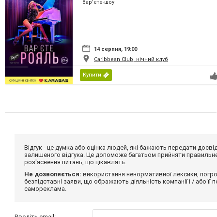
Вар’єте-шоу
14 серпня, 19:00
Caribbean Club, нічний клуб
Купити
Відгук - це думка або оцінка людей, які бажають передати дос
залишеного відгука. Це допоможе багатьом прийняти правильне 
роз'яснення питань, що цікавлять.
Не дозволяється:
використання ненормативної лексики, погро
безпідставні заяви, що ображають діяльність компанії і / або її
самореклама.
Введіть email: