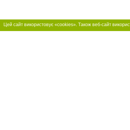
Реклама на сайті
Приєднуйтесь до 
Робота в нашій компанії
Франшиза "CitySites"
Про нас
Контакт
+38 (063) 734-84-32
З питань реклами: +38 (063) 734-84-32. E-mail:
Допускається цит
reklama@44.ua
обов'язкового по
відкритого для по
якості джерела. 
E-mail редакції:
news@44.ua