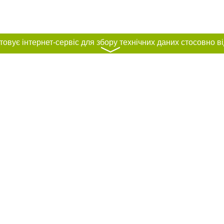
〉
нас :
и
Автори проєкту
ування матеріалів без отримання попередньої згоди 44.ua за умови розміщен
силання на 44.ua - Сайт міста Києва. Для інтернет-видань обов'язкове розмі
шукових систем гіперпосилання на цитовані статті не нижче другого абзацу в
Порушення виняткових прав переслідується Законом.