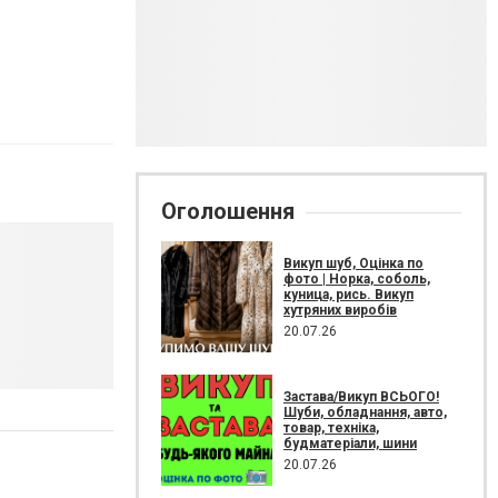
Оголошення
Викуп шуб, Оцінка по
фото | Норка, соболь,
куница, рись. Викуп
хутряних виробів
20.07.26
Застава/Викуп ВСЬОГО!
Шуби, обладнання, авто,
товар, техніка,
будматеріали, шини
20.07.26