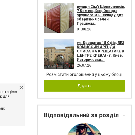
вулиця Сім'ї Шовкоплясів,
7 Комерційна, Оренда
зручного міні-складу для
зберігання речей.
Працюєм...
01.08.26
ул. Крещатик 15 Офіс, БЕЗ
КОМИССИИ АРЕНДА
ОФИСА НА КРЕЩАТИКЕ В
ЦЕНТРЕ КИЕВА! - г. Киев,
Исторически...
26.07.26
Розмістити оголошення у цьому блоці
Додати
ментацією
ж для
ми;
Відповідальний за розділ