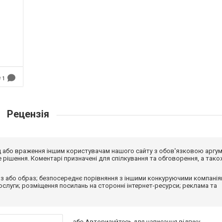
1
Рецензія
від або враження іншим користувачам нашого сайту з обов'язковою аргу
рішення. Коментарі призначені для спілкування та обговорення, а тако
з або образ; безпосереднє порівняння з іншими конкуруючими компанія
 послуги; розміщення посилань на сторонні інтернет-ресурси; реклама та
або
Авторизуйтесь
для написання відгуку