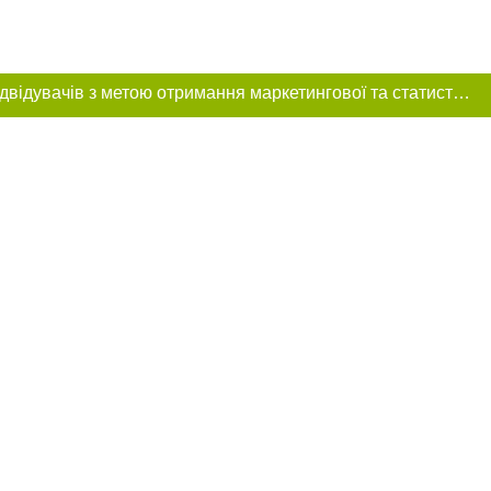
Цей сайт використовує «cookies». Також веб-сайт використовує інтернет-сервіс для збору технічних даних стосовно відвідувачів з метою отримання маркетингової та статистичної інформації. Умови обробки даних відвідувачів сайту див.
ня в тексті
щення прямого,
 тексті або в