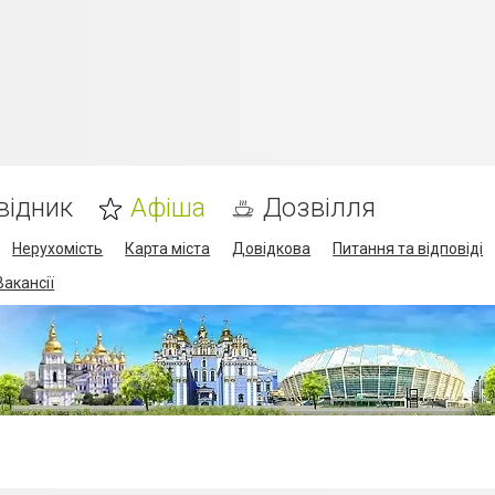
відник
Афіша
Дозвілля
Нерухомість
Карта міста
Довідкова
Питання та відповіді
Вакансії