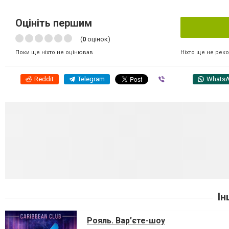
Оцініть першим
(
0
оцінок)
Ніхто ще не рек
Поки ще ніхто не оцінював
Reddit
Telegram
Viber
Whats
Ін
Рояль. Вар’єте-шоу