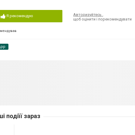
Авторизуйтесь
,
Я рекомендую
щоб оцінити і порекомендувати
омендував
App
ші подіїї зараз