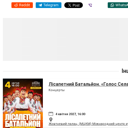
Reddit
Telegram
Viber
Whats
Ін
Лісапетний Батальйон. «Голос Сел
Концерты
4 квітня 2027, 16:00
Жовтневий палац, (МЦКМ) Міжнародний центр кул