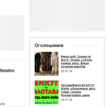
Оголошення
Викуп шуб, Оцінка по
фото | Норка, соболь,
куница, рись. Викуп
хутряних виробів
Михайло
20.07.26
Застава/Викуп ВСЬОГО!
Шуби, обладнання, авто,
товар, техніка,
будматеріали, шини
20.07.26
ецтв