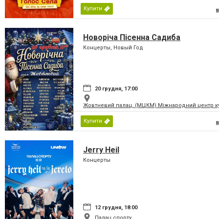
Купити
Новоріча Пісенна Садиба
Концерты, Новый Год
20 грудня, 17:00
Жовтневий палац, (МЦКМ) Міжнародний центр кул
Купити
Jerry Heil
Концерты
12 грудня, 18:00
Палац спорту