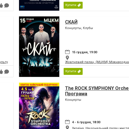
Купити
СКАЙ
Концерты, Клубы
15 грудня, 19:00
ьтури і мистецтв Федерації профспілок України
Жовтневий палац, (МЦКМ) Міжнародний
Купити
The ROCK SYMPHONY Orches
Програма
Концерты
4 - 6 грудня, 18:00
Україна, Національний палац мист