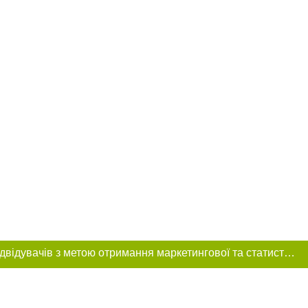
Цей сайт використовує «cookies». Також веб-сайт використовує інтернет-сервіс для збору технічних даних стосовно відвідувачів з метою отримання маркетингової та статистичної інформації. Умови обробки даних відвідувачів сайту див.