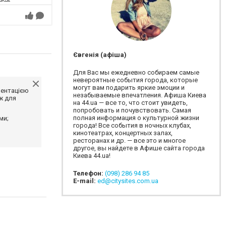
Євгенія (афіша)
Для Вас мы ежедневно собираем самые
невероятные события города, которые
могут вам подарить яркие эмоции и
ментацією
незабываемые впечатления. Афиша Киева
ж для
на 44.ua — все то, что стоит увидеть,
попробовать и почувствовать. Самая
полная информация о культурной жизни
ми;
города! Все события в ночных клубах,
кинотеатрах, концертных залах,
ресторанах и др. — все это и многое
другое, вы найдете в Афише сайта города
Киева 44.ua!
Телефон:
(098) 286 94 85
E-mail:
ed@citysites.com.ua