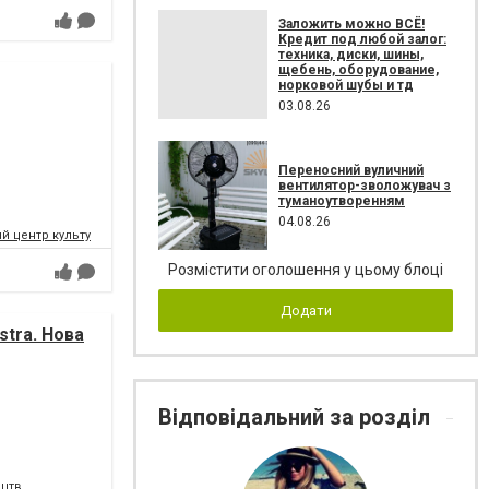
Заложить можно ВСЁ!
Кредит под любой залог:
техника, диски, шины,
щебень, оборудование,
норковой шубы и тд
03.08.26
Переносний вуличний
вентилятор-зволожувач з
туманоутворенням
04.08.26
 центр культури і мистецтв Федерації профспілок України
Розмістити оголошення у цьому блоці
Додати
tra. Нова
Відповідальний за розділ
ецтв