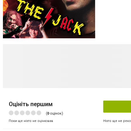
Оцініть першим
(
0
оцінок)
Ніхто ще не рек
Поки ще ніхто не оцінював