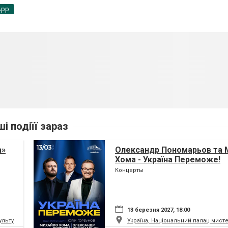
App
ші подіїї зараз
а»
Олександр Пономарьов та 
Хома - Україна Переможе!
Концерты
13 березня 2027, 18:00
ьтури і мистецтв Федерації профспілок України
Україна, Національний палац мист