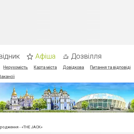
відник
Афіша
Дозвілля
Нерухомість
Карта міста
Довідкова
Питання та відповіді
Вакансії
Народження - «THE JACK»