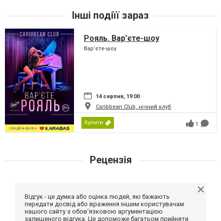
Інші подіїї зараз
Рояль. Вар’єте-шоу
Вар’єте-шоу
14 серпня, 19:00
Caribbean Club, нічний клуб
Купити
1
Рецензія
Відгук - це думка або оцінка людей, які бажають
передати досвід або враження іншим користувачам
нашого сайту з обов'язковою аргументацією
залишеного відгука. Це допоможе багатьом прийняти