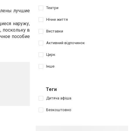
Театри
авлены лучшие
Нічне життя
щиеся наружу,
, поскольку в
Виставки
учное пособие
Активний відпочинок
Цирк
Інше
Теги
Дитяча афіша
Безкоштовно