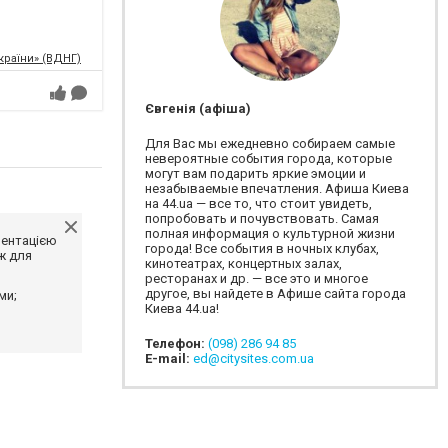
країни» (ВДНГ)
Євгенія (афіша)
Для Вас мы ежедневно собираем самые
невероятные события города, которые
могут вам подарить яркие эмоции и
незабываемые впечатления. Афиша Киева
на 44.ua — все то, что стоит увидеть,
попробовать и почувствовать. Самая
полная информация о культурной жизни
ментацією
города! Все события в ночных клубах,
ж для
кинотеатрах, концертных залах,
ресторанах и др. — все это и многое
другое, вы найдете в Афише сайта города
ми;
Киева 44.ua!
Телефон:
(098) 286 94 85
E-mail:
ed@citysites.com.ua