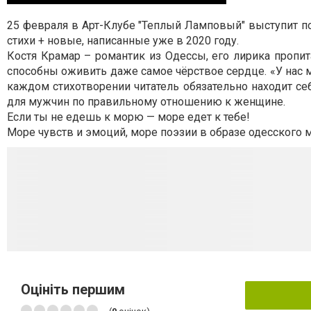
25 февраля в Арт-Клубе "Теплый Ламповый" выступит п
стихи + новые, написанные уже в 2020 году.
Костя Крамар – романтик из Одессы, его лирика пропит
способны оживить даже самое чёрствое сердце. «У нас м
каждом стихотворении читатель обязательно находит себ
для мужчин по правильному отношению к женщине.
Если ты не едешь к морю — море едет к тебе!
Море чувств и эмоций, море поэзии в образе одесского м
Оцініть першим