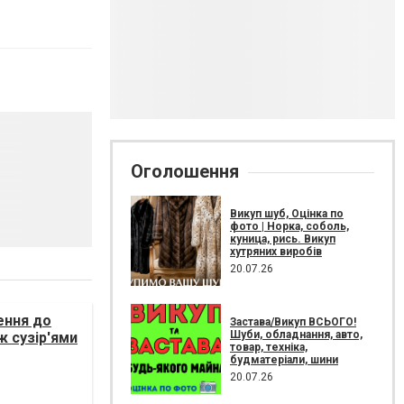
Оголошення
Викуп шуб, Оцінка по
фото | Норка, соболь,
куница, рись. Викуп
хутряних виробів
20.07.26
ення до
Застава/Викуп ВСЬОГО!
Шуби, обладнання, авто,
ж сузір'ями
товар, техніка,
будматеріали, шини
20.07.26