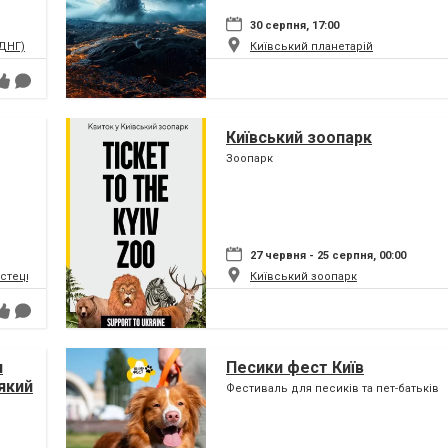
30 серпня, 17:00
ВДНГ)
Київський планетарій
Київський зоопарк
Зоопарк
27 червня - 25 серпня, 00:00
истецький та музейний комплекс
Київський зоопарк
я
Песики фест Київ
який
Фестиваль для песиків та пет-батьків
ну