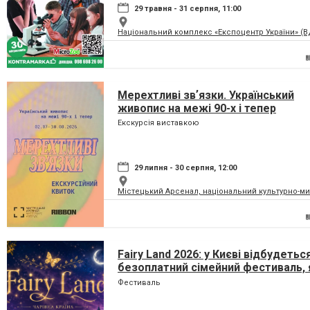
29 травня - 31 серпня, 11:00
Національний комплекс «Експоцентр України» (
Мерехтливі звʼязки. Український
живопис на межі 90-х і тепер
Екскурсія виставкою
29 липня - 30 серпня, 12:00
Містецький Арсенал, національний культурно-м
Fairy Land 2026: у Києві відбудетьс
безоплатний сімейний фестиваль, 
перетворить парк на ВДНГ на чарів
Фестиваль
країну