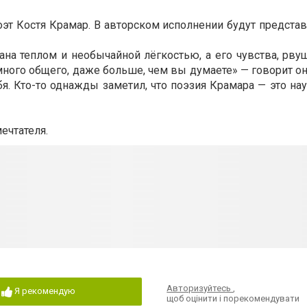
оэт Костя Крамар. В авторском исполнении будут предст
ана теплом и необычайной лёгкостью, а его чувства, рву
ного общего, даже больше, чем вы думаете» — говорит он
я. Кто-то однажды заметил, что поэзия Крамара — это на
ечтателя.
Авторизуйтесь
,
Я рекомендую
щоб оцінити і порекомендувати