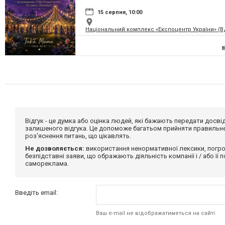
15 серпня, 10:00
Національний комплекс «Експоцентр України» (
Відгук - це думка або оцінка людей, які бажають передати дос
залишеного відгука. Це допоможе багатьом прийняти правильне 
роз'яснення питань, що цікавлять.
Не дозволяється:
використання ненормативної лексики, погро
безпідставні заяви, що ображають діяльність компанії і / або її
самореклама.
Введіть email:
Ваш e-mail не відображатиметься на сайті