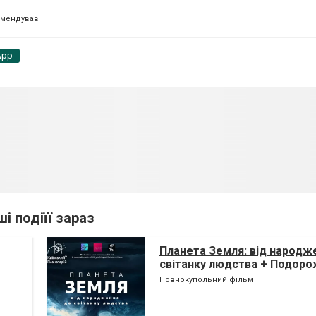
омендував
App
ші подіїї зараз
Планета Земля: від народж
світанку людства + Подоро
(класична програма)
Повнокупольний фільм