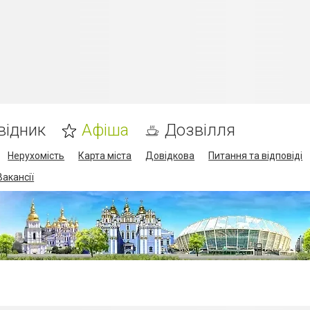
відник
Афіша
Дозвілля
Нерухомість
Карта міста
Довідкова
Питання та відповіді
Вакансії