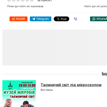
(
0
оцінок)
Ніхто ще не рек
Поки ще ніхто не оцінював
Reddit
Telegram
Viber
Whats
Ін
Таємничий світ під мікроскопом
Виставка