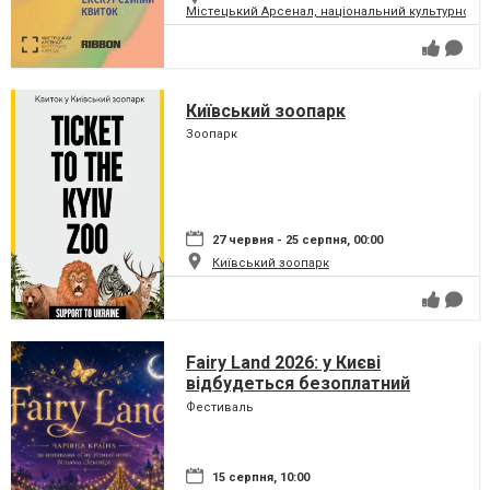
Містецький Арсенал, національний культурно-м
Київський зоопарк
Зоопарк
27 червня - 25 серпня, 00:00
Київський зоопарк
Fairy Land 2026: у Києві
відбудеться безоплатний
сімейний фестиваль, який
Фестиваль
перетворить парк на ВДНГ на
чарівну країну
15 серпня, 10:00