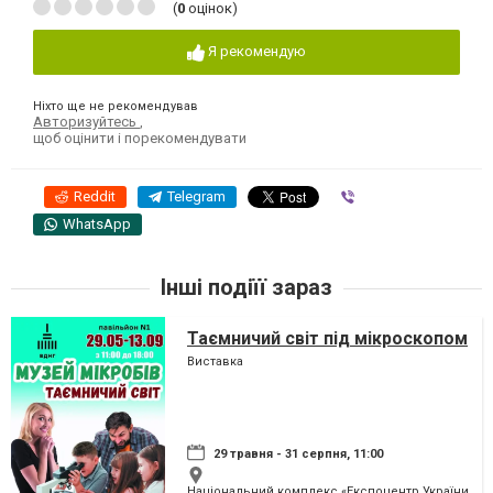
(
0
оцінок)
Я рекомендую
Ніхто ще не рекомендував
Авторизуйтесь
,
щоб оцінити і порекомендувати
Reddit
Telegram
Viber
WhatsApp
Інші подіїї зараз
Таємничий світ під мікроскопом
Виставка
29 травня - 31 серпня, 11:00
Національний комплекс «Експоцентр України» (