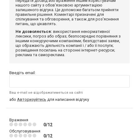
передати досвід або враження іншим користувачам
нашого сайту з обов'язковою аргументацією
залишеного відгука. Це допоможе багатьом прийняти
правильне рішення. Коментарі призначені для
спілкування та обговорення, а також для роз'яснення
питань, що цікавлять.
Не дозволяється:
використання ненормативної
лексики, погроз або образ; безпосереднє порівняння з
іншими конкуруючими компаніями; безпідставні заяви,
що ображають діяльність компанії і / або її послуги;
розміщення посилань на сторонні інтернет-ресурси;
реклама та самореклама.
Введіть email:
Ваш e-mail не відображатиметься на сайті
або
Авторизуйтесь
для написання відгуку
Враження
0/12
Обслуговування
0/12