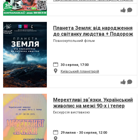
Планета Земля: від народження
до світанку людства + Подорож
сузір'ями (класична програма)
Повнокупольний фільм
30 серпня, 17:00
Київський планетарій
Мерехтливі звʼязки. Український
живопис на межі 90-х і тепер
Екскурсія виставкою
29 липня - 30 серпня, 12:00