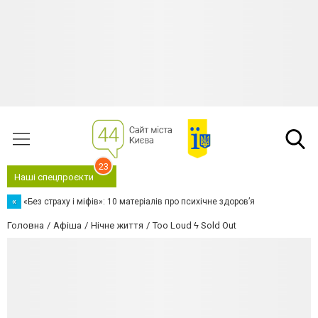
23
Наші спецпроєкти
«
«Без страху і міфів»: 10 матеріалів про психічне здоров’я
Головна
Афіша
Нічне життя
Too Loud ϟ Sold Out