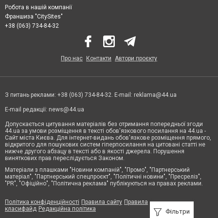
Робота в нашій компанії
Франшиза "CitySites"
+38 (063) 734-84-32
Про нас
Контакти
Автори проєкту
З питань реклами: +38 (063) 734-84-32. E-mail:
reklama@44.ua
E-mail редакції:
news@44.ua
Допускається цитування матеріалів без отримання попередньої згоди
44.ua за умови розміщення в тексті обов'язкового посилання на 44.ua -
Сайт міста Києва. Для інтернет-видань обов'язкове розміщення прямого,
відкритого для пошукових систем гіперпосилання на цитовані статті не
нижче другого абзацу в тексті або в якості джерела. Порушення
виняткових прав переслідується Законом.
Матеріали з плашками "Новини компаній", "Промо", "Партнерський
матеріал", "Партнерський спецпроєкт", "Політичні новини", "Пресреліз",
"PR", "Офіційно", "Політична реклама" публікуються на правах реклами.
Політика конфіденційності
Правила сайту
Правила
класифайд
Редакційна політика
Фільтри