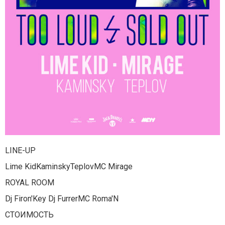
LINE-UP
Lime KidKaminskyTeplovMC Mirage
ROYAL ROOM
Dj Firon'Key Dj FurrerMC Roma'N
СТОИМОСТЬ