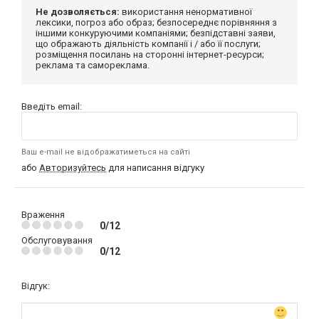
Не дозволяється:
використання ненормативної
лексики, погроз або образ; безпосереднє порівняння з
іншими конкуруючими компаніями; безпідставні заяви,
що ображають діяльність компанії і / або її послуги;
розміщення посилань на сторонні інтернет-ресурси;
реклама та самореклама.
Введіть email:
Ваш e-mail не відображатиметься на сайті
або
Авторизуйтесь
для написання відгуку
Враження
0/12
Обслуговування
0/12
Відгук: