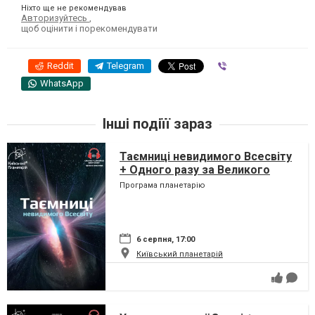
Ніхто ще не рекомендував
Авторизуйтесь
,
щоб оцінити і порекомендувати
Reddit
Telegram
Viber
WhatsApp
Інші подіїї зараз
Таємниці невидимого Всесвіту
+ Одного разу за Великого
Вибуху
Програма планетарію
6 серпня, 17:00
Київський планетарій