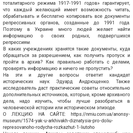
тоталитарного режима 1917-1991 годов» гарантирует,
что каждый желающий имеет возможность читать,
обрабатывать и бесплатно копировать все документы
репрессивных органов, созданные до 1991 года.
Поэтому в Украине много людей желает найти
информацию о своих родных, подвергшихся
репрессиям.
В каких учреждениях хранятся такие документы, куда
обращаться за разрешением, как получить пропуск и
пройти в архив? Как правильно работать с делами,
проверять информацию и ничего не пропустить?
На эти и другие вопросы ответит кандидат
исторических наук Эдуард Андрющенко. Также
исследователь даст практические советы относительно
дополнительных источников, которые, кроме архивного
дела, надо изучить, чтобы лучше разобраться в
человеческой истории или историческом эпизоде.
О ЛЕКЦИЮ НА САЙТЕ: https://nmiu.com.ua/anonsy-
museum/1574-yak-u-arkhivakh-diznatysia-pro-doliu-
represovanoho-rodycha-rozkazhut-1-liutoho