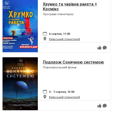
Хрумко та чарівна ракета +
Космікс
Програма планетарію
6 серпня, 11:00
Київський планетарій
Подорож Сонячною системою
Повнокупольний фільм
4 - 7 серпня, 15:00
Київський планетарій