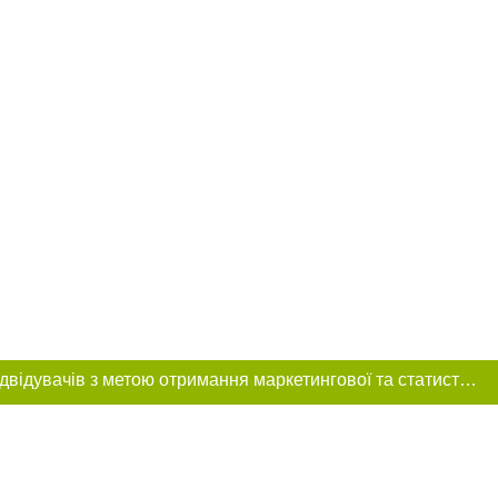
Цей сайт використовує «cookies». Також веб-сайт використовує інтернет-сервіс для збору технічних даних стосовно відвідувачів з метою отримання маркетингової та статистичної інформації. Умови обробки даних відвідувачів сайту див.