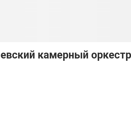
иевский камерный оркест