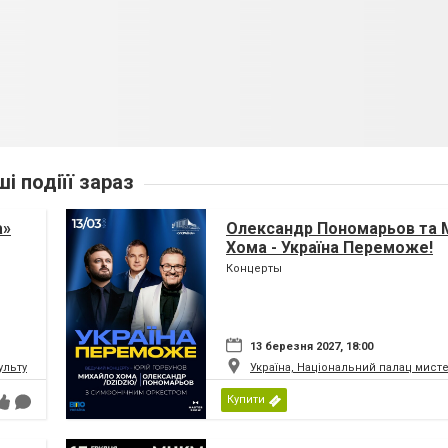
ші подіїї зараз
а»
Олександр Пономарьов та 
Хома - Україна Переможе!
Концерты
13 березня 2027, 18:00
ьтури і мистецтв Федерації профспілок України
Україна, Національний палац мист
Купити