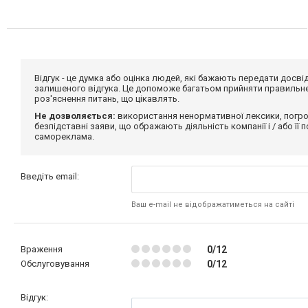
Відгук - це думка або оцінка людей, які бажають передати дос
залишеного відгука. Це допоможе багатьом прийняти правильне 
роз'яснення питань, що цікавлять.
Не дозволяється:
використання ненормативної лексики, погро
безпідставні заяви, що ображають діяльність компанії і / або її
самореклама.
Введіть email:
Ваш e-mail не відображатиметься на сайті
Враження
0/12
Обслуговування
0/12
Відгук: