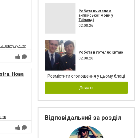
Робота вчителем
англійської мови у
Таїланді
02.08.26
 центр культури і мистецтв Федерації профспілок України
Робота в готелях Китаю
02.08.26
tra. Нова
Розмістити оголошення у цьому блоці
Додати
Відповідальний за розділ
ецтв