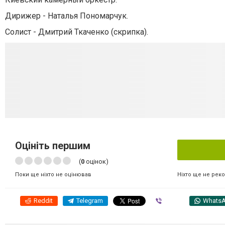
Дирижер - Наталья Пономарчук.
Солист - Дмитрий Ткаченко (скрипка).
Оцініть першим
(
0
оцінок)
Ніхто ще не рек
Поки ще ніхто не оцінював
Reddit
Telegram
Viber
Whats