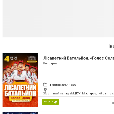
Ін
Лісапетний Батальйон. «Голос Сел
Концерты
4 квітня 2027, 16:00
Жовтневий палац, (МЦКМ) Міжнародний центр кул
Купити