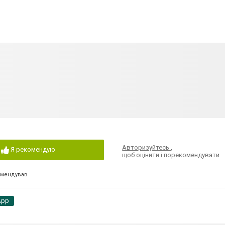
Авторизуйтесь
,
Я рекомендую
щоб оцінити і порекомендувати
омендував
App