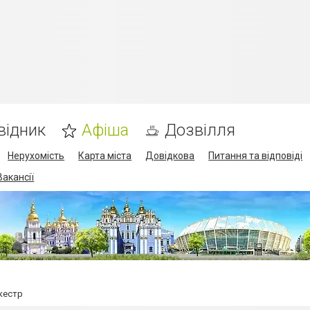
відник
Афіша
Дозвілля
Нерухомість
Карта міста
Довідкова
Питання та відповіді
Вакансії
кестр