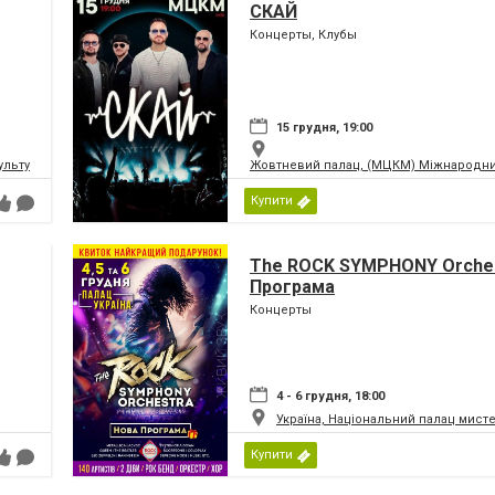
СКАЙ
Концерты, Клубы
15 грудня, 19:00
ьтури і мистецтв Федерації профспілок України
Жовтневий палац, (МЦКМ) Міжнародний
Купити
The ROCK SYMPHONY Orches
Програма
Концерты
4 - 6 грудня, 18:00
Україна, Національний палац мист
Купити