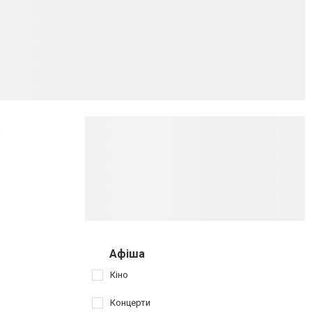
р
Афіша
Кіно
Концерти