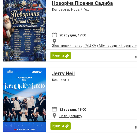
Новоріча Пісенна Садиба
Концерты, Новый Год
20 грудня, 17:00
Жовтневий палац, (МЦКМ) Міжнародний центр кул
Купити
Jerry Heil
Концерты
12 грудня, 18:00
Палац спорту
Купити