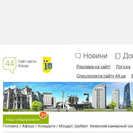
Новини
До
Реклама на сайті
Погода
Спецпроєкти сайту 44.ua
23
Наші спецпроєкти
Головна
Афіша
Концерти
Моцарт, Шуберт. Киевский камерный ор