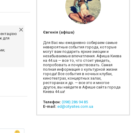
Євгенія (афіша)
ментацією
ж для
Для Вас мы ежедневно собираем самые
невероятные события города, которые
ми;
могут вам подарить яркие эмоции и
незабываемые впечатления. Афиша Киева
на 44.ua — все то, что стоит увидеть,
попробовать и почувствовать. Самая
полная информация о культурной жизни
города! Все события в ночных клубах,
кинотеатрах, концертных залах,
ресторанах и др. — все это и многое
другое, вы найдете в Афише сайта города
Киева 44.ua!
Телефон:
(098) 286 94 85
E-mail:
ed@citysites.com.ua