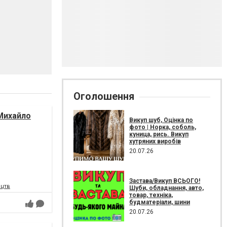
Оголошення
Михайло
Викуп шуб, Оцінка по
фото | Норка, соболь,
куница, рись. Викуп
хутряних виробів
20.07.26
Застава/Викуп ВСЬОГО!
ецтв
Шуби, обладнання, авто,
товар, техніка,
будматеріали, шини
20.07.26