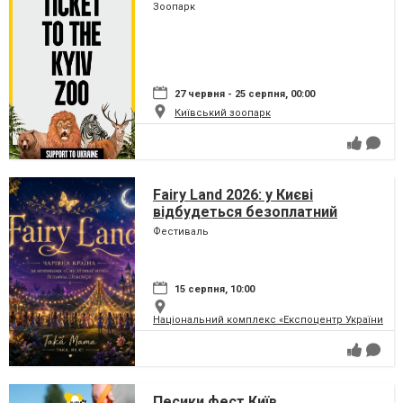
Зоопарк
27 червня - 25 серпня, 00:00
Київський зоопарк
Fairy Land 2026: у Києві
відбудеться безоплатний
сімейний фестиваль, який
Фестиваль
перетворить парк на ВДНГ на
чарівну країну
15 серпня, 10:00
Національний комплекс «Експоцентр України» (
Песики фест Київ