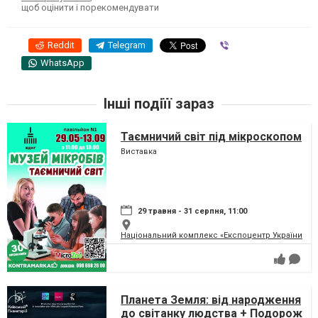
щоб оцінити і порекомендувати
Reddit
Telegram
Viber
WhatsApp
Інші подіїї зараз
Таємничий світ під мікроскопом
Виставка
29 травня - 31 серпня, 11:00
Національний комплекс «Експоцентр України» (
Планета Земля: від народження
до світанку людства + Подорож