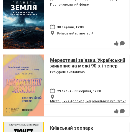
сузір'ями (класична програма)
Повнокупольний фільм
30 серпня, 17:00
Київський планетарій
Мерехтливі звʼязки. Український
живопис на межі 90-х і тепер
Екскурсія виставкою
29 липня - 30 серпня, 12:00
Містецький Арсенал, національний культурно-м
Київський зоопарк