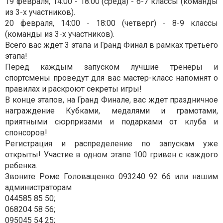
19 февраля, 14:00 - 18:00 (среда) - 6-7 классы (команды
из 3-х участников).
20 февраля, 14:00 - 18:00 (четверг) - 8-9 классы
(команды из 3-х участников).
Всего вас ждет 3 этапа и Гранд Финал в рамках третьего
этапа!
Перед каждым запуском лучшие тренеры и
спортсмены проведут для вас мастер-класс напомнят о
правилах и раскроют секреты игры!
В конце этапов, на Гранд Финале, вас ждет праздничное
награждение Кубками, медалями и грамотами,
приятными сюрпризами и подарками от клуба и
спонсоров!
Регистрация и распределение по запускам уже
открыты! Участие в одном этапе 100 гривен с каждого
ребенка.
Звоните Роме Головащенко 093240 92 66 или нашим
администраторам
044585 85 50;
068204 58 56;
095045 54 25;