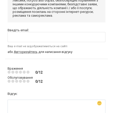
лексики, погроз або образ; безпосереднє порівняння з
іншими конкуруючими компаніями; безпідставні заяви,
що ображають діяльність компанії і / або її послуги;
розміщення посилань на сторонні інтернет-ресурси;
реклама та самореклама.
Введіть email:
Ваш e-mail не відображатиметься на сайті
або
Авторизуйтесь
для написання відгуку
Враження
0/12
Обслуговування
0/12
Відгук: