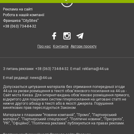
Реклама на сайті
Робота в нашій компанії
Франшиза "CitySites"
+38 (063) 734-84-32
Про нас
Контакти
Автори проєкту
З питань реклами: +38 (063) 734-84-32. E-mail:
reklama@44.ua
E-mail редакції:
news@44.ua
Допускається цитування матеріалів без отримання попередньої згоди
44.ua за умови розміщення в тексті обов'язкового посилання на 44.ua -
Сайт міста Києва. Для інтернет-видань обов'язкове розміщення прямого,
відкритого для пошукових систем гіперпосилання на цитовані статті не
нижче другого абзацу в тексті або в якості джерела. Порушення
виняткових прав переслідується Законом.
Матеріали з плашками "Новини компаній", "Промо", "Партнерський
матеріал", "Партнерський спецпроєкт", "Політичні новини", "Пресреліз",
"PR", "Офіційно", "Політична реклама" публікуються на правах реклами.