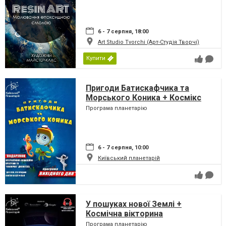
6 - 7 серпня, 18:00
Art Studio Tvorchi (Арт-Студія Творчі)
Купити
Пригоди Батискафчика та
Морського Коника + Космікс
Програма планетарію
6 - 7 серпня, 10:00
Київський планетарій
У пошуках нової Землі +
Космічна вікторина
Програма планетарію