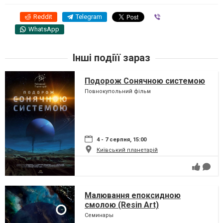
Reddit
Telegram
Viber
WhatsApp
Інші подіїї зараз
Подорож Сонячною системою
Повнокупольний фільм
4 - 7 серпня, 15:00
Київський планетарій
Малювання епоксидною
смолою (Resin Art)
Семинары