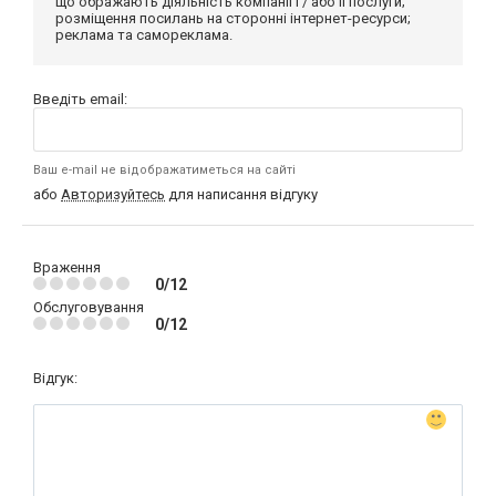
що ображають діяльність компанії і / або її послуги;
розміщення посилань на сторонні інтернет-ресурси;
реклама та самореклама.
Введіть email:
Ваш e-mail не відображатиметься на сайті
або
Авторизуйтесь
для написання відгуку
Враження
0/12
Обслуговування
0/12
Відгук: