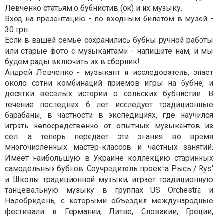
Левченко статьям о бубнистив (ок) и их музыку.
Вход на презентацию - по входным билетом в музей -
30 грн.
Если в вашей семье сохранились бубны ручной работы
или старые фото с музыкантами - напишите нам, и мы
будем рады включить их в сборник!
Андрей Левченко - музыкант и исследователь, знает
около сотни комбинаций приемов игры на бубне, и
десятки веселых историй о сельских бубнистив. В
течение последних 6 лет исследует традиционные
барабаны, в частности в экспедициях, где научился
играть непосредственно от опытных музыкантов из
сел, а теперь передает эти знания во время
многочисленных мастер-классов и частных занятий.
Имеет наибольшую в Украине коллекцию старинных
самодельных бубнов. Соучредитель проекта Рысь / Rys'
и Школы традиционной музыки, играет традиционную
танцевальную музыку в группах US Orchestra и
Надобридень, с которыми объездил международные
фестивали в Германии, Литве, Словакии, Греции,