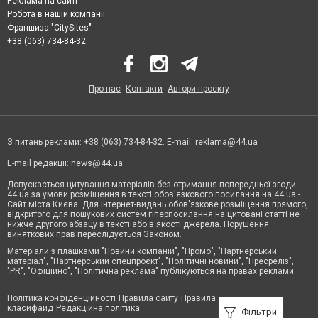
Реклама на сайті
Робота в нашій компанії
Франшиза "CitySites"
+38 (063) 734-84-32
Про нас
Контакти
Автори проєкту
З питань реклами: +38 (063) 734-84-32. E-mail:
reklama@44.ua
E-mail редакції:
news@44.ua
Допускається цитування матеріалів без отримання попередньої згоди
44.ua за умови розміщення в тексті обов'язкового посилання на 44.ua -
Сайт міста Києва. Для інтернет-видань обов'язкове розміщення прямого,
відкритого для пошукових систем гіперпосилання на цитовані статті не
нижче другого абзацу в тексті або в якості джерела. Порушення
виняткових прав переслідується Законом.
Матеріали з плашками "Новини компаній", "Промо", "Партнерський
матеріал", "Партнерський спецпроєкт", "Політичні новини", "Пресреліз",
"PR", "Офіційно", "Політична реклама" публікуються на правах реклами.
Політика конфіденційності
Правила сайту
Правила
класифайд
Редакційна політика
Фільтри