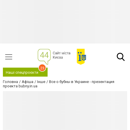
23
Наші спецпроєкти
Головна
Афіша
Інше
Все о бубны в Украине - презентация
проекта bubny.in.ua