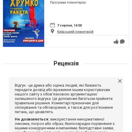
Програма планетарію
7 серпня, 14:00
Київський планетарій
Рецензія
Відгук - це думка або оцінка людей, які бажають
передати досвід або враження іншим користувачам
нашого сайту з обов'язковою аргументацією
залишеного відгука. Це допоможе багатьом прийняти
правильне рішення. Коментарі призначені для
спілкування та обговорення, а також для роз'яснення
питань, що цікавлять.
Не дозволяється:
використання ненормативної
лексики, погроз або образ; безпосереднє порівняння з
іншими конкуруючими компаніями; безпідставні заяви,