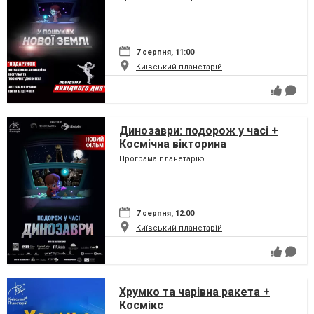
7 серпня, 11:00
Київський планетарій
Динозаври: подорож у часі +
Космічна вікторина
Програма планетарію
7 серпня, 12:00
Київський планетарій
Хрумко та чарівна ракета +
Космікс