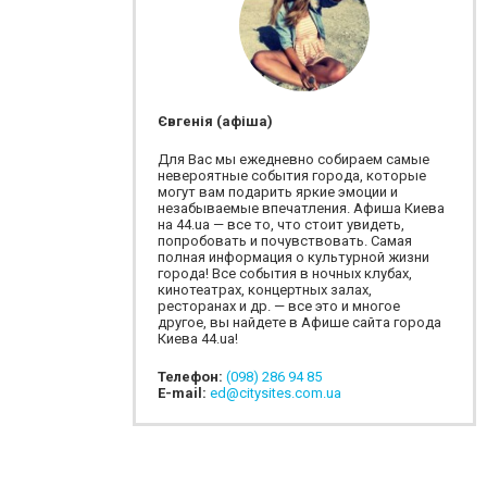
Євгенія (афіша)
Для Вас мы ежедневно собираем самые
невероятные события города, которые
могут вам подарить яркие эмоции и
незабываемые впечатления. Афиша Киева
на 44.ua — все то, что стоит увидеть,
попробовать и почувствовать. Самая
полная информация о культурной жизни
города! Все события в ночных клубах,
кинотеатрах, концертных залах,
ресторанах и др. — все это и многое
другое, вы найдете в Афише сайта города
Киева 44.ua!
Телефон:
(098) 286 94 85
E-mail:
ed@citysites.com.ua