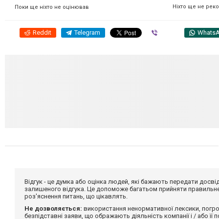
Ніхто ще не рек
Поки ще ніхто не оцінював
Reddit
Telegram
Viber
Whats
Відгук - це думка або оцінка людей, які бажають передати дос
залишеного відгука. Це допоможе багатьом прийняти правильне 
роз'яснення питань, що цікавлять.
Не дозволяється:
використання ненормативної лексики, погро
безпідставні заяви, що ображають діяльність компанії і / або її