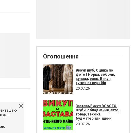
Оголошення
Викуп шуб, Оцінка по
фото | Норка, соболь,
куница, рись. Викуп
хутряних виробів
20.07.26
Застава/Викуп ВСЬОГО!
Шуби, обладнання, авто,
ментацією
товар, техніка,
ж для
будматеріали, шини
20.07.26
ми;