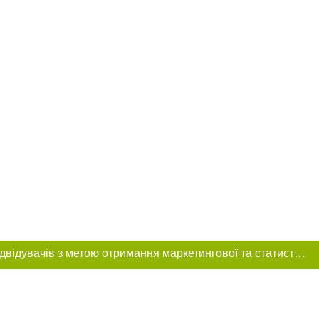
Цей сайт використовує «cookies». Також веб-сайт використовує інтернет-сервіс для збору технічних даних стосовно відвідувачів з метою отримання маркетингової та статистичної інформації. Умови обробки даних відвідувачів сайту див.