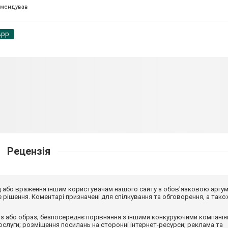
омендував
App
Рецензія
від або враження іншим користувачам нашого сайту з обов'язковою аргу
рішення. Коментарі призначені для спілкування та обговорення, а тако
з або образ; безпосереднє порівняння з іншими конкуруючими компанія
 послуги; розміщення посилань на сторонні інтернет-ресурси; реклама та