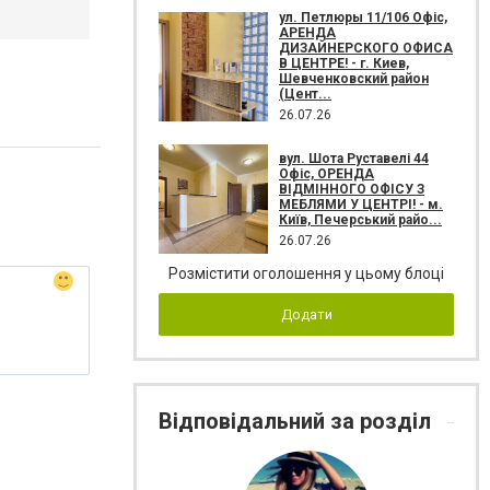
ул. Петлюры 11/106 Офіс,
АРЕНДА
ДИЗАЙНЕРСКОГО ОФИСА
В ЦЕНТРЕ! - г. Киев,
Шевченковский район
(Цент...
26.07.26
вул. Шота Руставелі 44
Офіс, ОРЕНДА
ВІДМІННОГО ОФІСУ З
МЕБЛЯМИ У ЦЕНТРІ! - м.
Київ, Печерський райо...
26.07.26
Розмістити оголошення у цьому блоці
Додати
Відповідальний за розділ