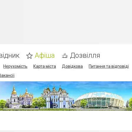
відник
Афіша
Дозвілля
Нерухомість
Карта міста
Довідкова
Питання та відповіді
Вакансії