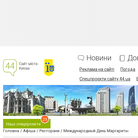
Новини
До
Реклама на сайті
Погода
Спецпроєкти сайту 44.ua
23
Наші спецпроєкти
Головна
Афіша
Ресторани
Международный День Маргариты