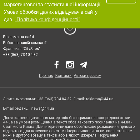
маркетингової та статистичної інформації.
Умови обробки даних відвідувачів сайту
див.
"Політика конфіденційності"
Реклама на сайті
Робота в нашій компанії
Франшиза "CitySites"
+38 (063) 734-84-32
Про нас
Контакти
Автори проєкту
З питань реклами: +38 (063) 734-84-32. E-mail:
reklama@44.ua
E-mail редакції:
news@44.ua
Допускається цитування матеріалів без отримання попередньої згоди
44.ua за умови розміщення в тексті обов'язкового посилання на 44.ua -
Сайт міста Києва. Для інтернет-видань обов'язкове розміщення прямого,
відкритого для пошукових систем гіперпосилання на цитовані статті не
нижче другого абзацу в тексті або в якості джерела. Порушення
виняткових прав переслідується Законом.