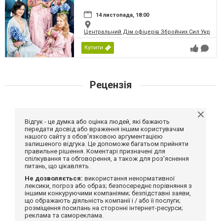
14 листопада, 18:00
Центральний Дім офіцерів Збройних Сил України
Купити
Рецензія
Відгук - це думка або оцінка людей, які бажають
передати досвід або враження іншим користувачам
нашого сайту з обов'язковою аргументацією
залишеного відгука. Це допоможе багатьом прийняти
правильне рішення. Коментарі призначені для
спілкування та обговорення, а також для роз'яснення
питань, що цікавлять.
Не дозволяється:
використання ненормативної
лексики, погроз або образ; безпосереднє порівняння з
іншими конкуруючими компаніями; безпідставні заяви,
що ображають діяльність компанії і / або її послуги;
розміщення посилань на сторонні інтернет-ресурси;
реклама та самореклама.