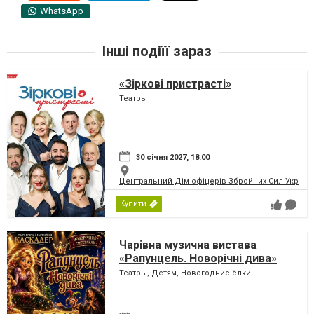
WhatsApp
Інші подіїї зараз
«Зіркові пристрасті»
Театры
30 січня 2027, 18:00
Центральний Дім офіцерів Збройних Сил України
Купити
Чарівна музична вистава
«Рапунцель. Новорічні дива»
Театры, Детям, Новогодние ёлки