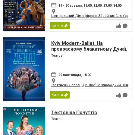
19 - 20 грудня, 11:00, 12:00, 13:00, 14:00
Центральний Дім офіцерів Збройних Сил України
Купити
Kyiv Modern-Ballet. На
прекрасному блакитному Дунаї.
Раду Поклітару
Театры
29 листопада, 18:00
Жовтневий палац, (МЦКМ) Міжнародний центр кул
Купити
Тектоніка Почуттів
Театры