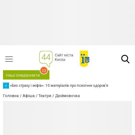
23
Наші спецпроєкти
«
«Без страху і міфів»: 10 матеріалів про психічне здоров’я
Головна
Афіша
Театри
Дюймовочка