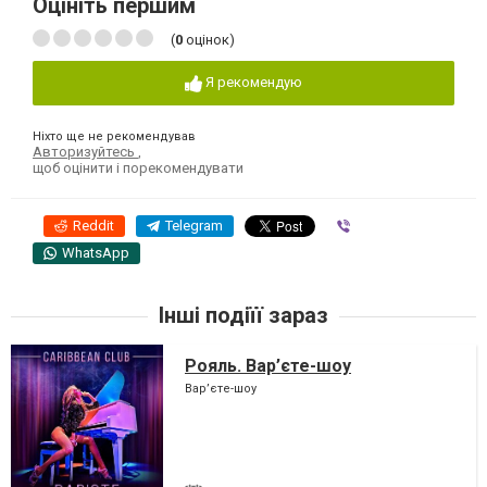
Оцініть першим
(
0
оцінок)
Я рекомендую
Ніхто ще не рекомендував
Авторизуйтесь
,
щоб оцінити і порекомендувати
Reddit
Telegram
Viber
WhatsApp
Інші подіїї зараз
Рояль. Вар’єте-шоу
Вар’єте-шоу