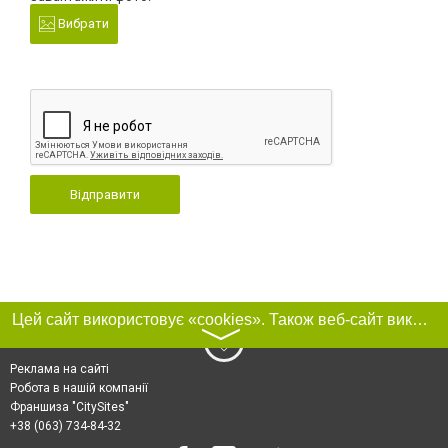
Вибрати
Відправити
Цей сайт використовує «cookies». Також веб-сайт використовує інтернет-сервіс для збору технічних даних стосовно відвідувачів з метою отримання маркетингової та статистичної інформації. Умови обробки даних відвідувачів сайту див.
〉
Реклама на сайті
Робота в нашій компанії
Франшиза "CitySites"
+38 (063) 734-84-32