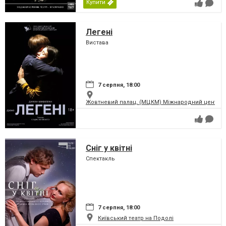
Купити
Легені
Вистава
7 серпня, 18:00
Жовтневий палац, (МЦКМ) Міжнародний центр кул
Сніг у квітні
Спектакль
7 серпня, 18:00
Київський театр на Подолі