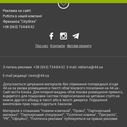
Реклама на сайті
Робота в нашій компанії
Франшиза "CitySites"
+38 (063) 734-84-32
Про нас
Контакти
Автори проєкту
З питань реклами: +38 (063) 734-84-32. E-mail:
reklama@44.ua
E-mail редакції:
news@44.ua
Допускається цитування матеріалів без отримання попередньої згоди
44.ua за умови розміщення в тексті обов'язкового посилання на 44.ua -
Сайт міста Києва. Для інтернет-видань обов'язкове розміщення прямого,
відкритого для пошукових систем гіперпосилання на цитовані статті не
нижче другого абзацу в тексті або в якості джерела. Порушення
виняткових прав переслідується Законом.
Матеріали з плашками "Новини компаній", "Промо", "Партнерський
матеріал", "Партнерський спецпроєкт", "Політичні новини", "Пресреліз",
"PR", "Офіційно", "Політична реклама" публікуються на правах реклами.