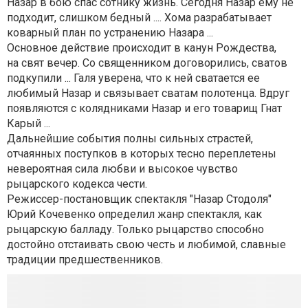
Назар в бою спас сотнику жизнь. Сегодня Назар ему не
подходит, слишком бедный .... Хома разрабатывает
коварный план по устранению Назара ...
Основное действие происходит в канун Рождества,
на свят вечер. Со священником договорились, сватов
подкупили ... Галя уверена, что к ней сватается ее
любимый Назар и связывает сватам полотенца. Вдруг
появляются с колядниками Назар и его товарищ Гнат
Карый ...
Дальнейшие события полны сильных страстей,
отчаянных поступков в которых тесно переплетены
невероятная сила любви и высокое чувство
рыцарского кодекса чести.
Режиссер-постановщик спектакля "Назар Стодоля"
Юрий Кочевенко определил жанр спектакля, как
рыцарскую балладу. Только рыцарство способно
достойно отстаивать свою честь и любимой, славные
традиции предшественников.