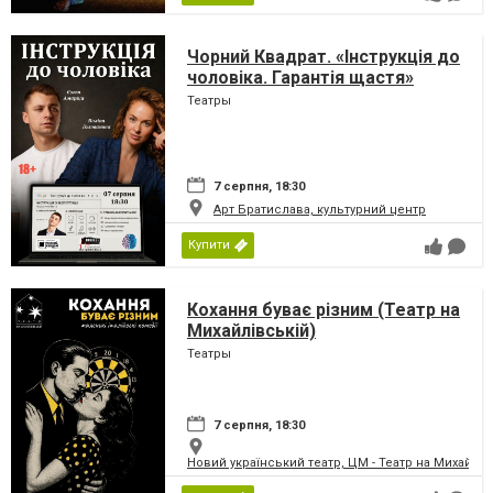
Чорний Квадрат. «Інструкція до
чоловіка. Гарантія щастя»
Театры
7 серпня, 18:30
Арт Братислава, культурний центр
Купити
Кохання буває різним (Театр на
Михайлівській)
Театры
7 серпня, 18:30
Новий український театр, ЦМ - Театр на Михайлів