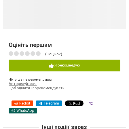
Оцініть першим
(
0
оцінок)
Я рекомендую
Ніхто ще не рекомендував
Авторизуйтесь
,
щоб оцінити і порекомендувати
Reddit
Telegram
Viber
WhatsApp
Інші подіїї зараз