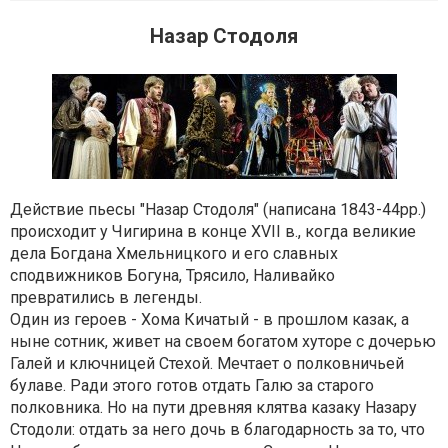
Назар Стодоля
Действие пьесы "Назар Стодоля" (написана 1843-44рр.)
происходит у Чигирина в конце XVII в., когда великие
дела Богдана Хмельницкого и его славных
сподвижников Богуна, Трясило, Наливайко
превратились в легенды.
Один из героев - Хома Кичатый - в прошлом казак, а
ныне сотник, живет на своем богатом хуторе с дочерью
Галей и ключницей Стехой. Мечтает о полковничьей
булаве. Ради этого готов отдать Галю за старого
полковника. Но на пути древняя клятва казаку Назару
Стодоли: отдать за него дочь в благодарность за то, что