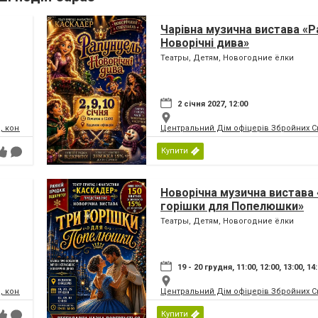
Чарівна музична вистава «Р
Новорічні дива»
Театры, Детям, Новогодние ёлки
2 січня 2027, 12:00
, концертний зал
Центральний Дім офіцерів Збройних Си
Купити
Новорічна музична вистава 
горішки для Попелюшки»
Театры, Детям, Новогодние ёлки
19 - 20 грудня, 11:00, 12:00, 13:00, 14
, концертний зал
Центральний Дім офіцерів Збройних Си
Купити