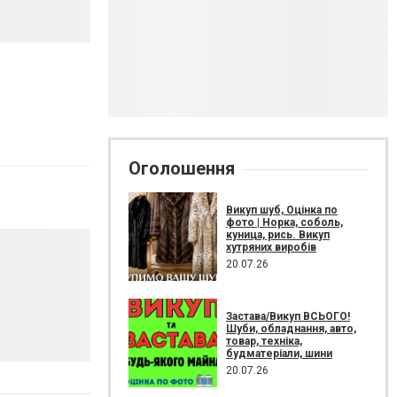
Оголошення
Викуп шуб, Оцінка по
фото | Норка, соболь,
куница, рись. Викуп
хутряних виробів
20.07.26
Застава/Викуп ВСЬОГО!
Шуби, обладнання, авто,
товар, техніка,
будматеріали, шини
20.07.26