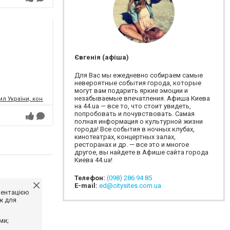
Євгенія (афіша)
Для Вас мы ежедневно собираем самые
невероятные события города, которые
могут вам подарить яркие эмоции и
незабываемые впечатления. Афиша Киева
л України, концертний зал
на 44.ua — все то, что стоит увидеть,
попробовать и почувствовать. Самая
полная информация о культурной жизни
города! Все события в ночных клубах,
кинотеатрах, концертных залах,
ресторанах и др. — все это и многое
другое, вы найдете в Афише сайта города
Киева 44.ua!
Телефон:
(098) 286 94 85
E-mail:
ed@citysites.com.ua
ментацією
ж для
ми;