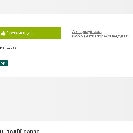
Авторизуйтесь
,
Я рекомендую
щоб оцінити і порекомендувати
омендував
App
ші подіїї зараз