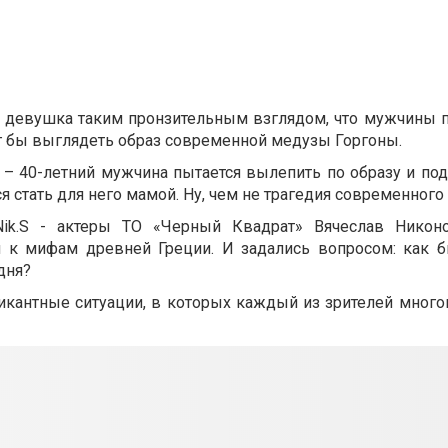
т девушка таким пронзительным взглядом, что мужчины п
мог бы выглядеть образ современной медузы Горгоны.
 – 40-летний мужчина пытается вылепить по образу и по
ся стать для него мамой. Ну, чем не трагедия современног
.Nik.S - актеры ТО «Черный Квадрат» Вячеслав Никон
я к мифам древней Греции. И задались вопросом: как 
дня?
икантные ситуации, в которых каждый из зрителей много