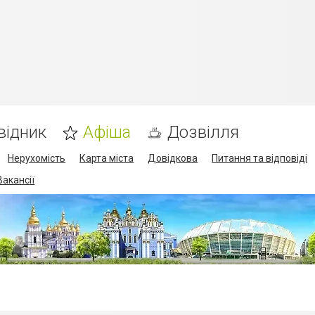
відник
Афіша
Дозвілля
Нерухомість
Карта міста
Довідкова
Питання та відповіді
Вакансії