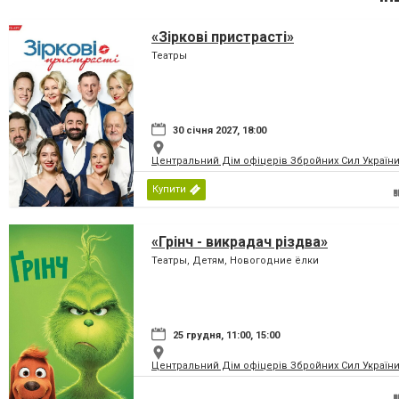
«Зіркові пристрасті»
Театры
30 січня 2027, 18:00
Центральний Дім офіцерів Збройних Сил України
Купити
«Грінч - викрадач різдва»
Театры, Детям, Новогодние ёлки
25 грудня, 11:00, 15:00
Центральний Дім офіцерів Збройних Сил України