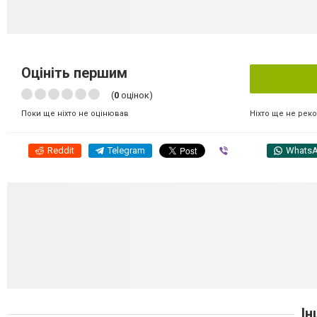
Оцініть першим
(
0
оцінок)
Ніхто ще не рек
Поки ще ніхто не оцінював
Reddit
Telegram
Viber
Whats
Ін