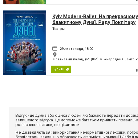
Kyiv Modern-Ballet. На прекрасному
блакитному Дунаї. Раду Поклітару
Театры
29 листопада, 18:00
Жовтневий палац, (МЦКМ) Міжнародний центр кул
Купити
Відгук - це думка або оцінка людей, які бажають передати дос
залишеного відгука. Це допоможе багатьом прийняти правильне 
роз'яснення питань, що цікавлять.
Не дозволяється:
використання ненормативної лексики, погро
безпідставні заяви, що ображають діяльність компанії і / або її