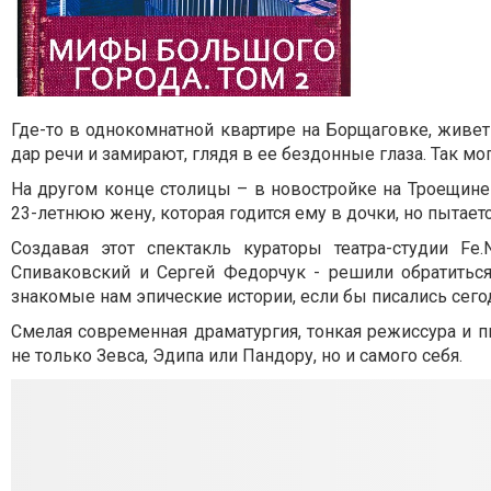
Где-то в однокомнатной квартире на Борщаговкe, живе
дар речи и замирают, глядя в ее бездонные глаза. Так 
На другом конце столицы – в новостройке на Троещине
23-летнюю жену, которая годится ему в дочки, но пытает
Создавая этот спектакль кураторы театра-студии Fe
Спиваковский и Сергей Федорчук - решили обратитьс
знакомые нам эпические истории, если бы писались сего
Смелая современная драматургия, тонкая режиссура и п
не только Зевса, Эдипа или Пандору, но и самого себя.