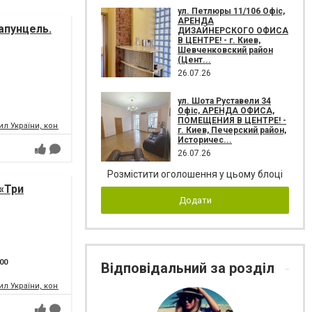
ул. Петлюры 11/106 Офіс,
АРЕНДА
апунцель.
ДИЗАЙНЕРСКОГО ОФИСА
В ЦЕНТРЕ! - г. Киев,
Шевченковский район
(Цент...
26.07.26
ул. Шота Руставели 34
Офіс, АРЕНДА ОФИСА,
ПОМЕЩЕНИЯ В ЦЕНТРЕ! -
л України, концертний зал
г. Киев, Печерский район,
Историчес...
26.07.26
Розмістити оголошення у цьому блоці
«Три
Додати
:00
Відповідальний за розділ
л України, концертний зал