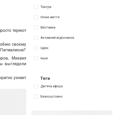
Театри
Нічне життя
Виставки
росто теряют
Активний відпочинок
добию своему
Цирк
о Пигмалиона?
оров, Михаил
Інше
бы выглядели
кратно узнает
Теги
Дитяча афіша
Безкоштовно