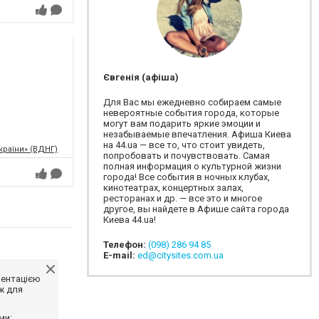
Євгенія (афіша)
Для Вас мы ежедневно собираем самые
невероятные события города, которые
могут вам подарить яркие эмоции и
незабываемые впечатления. Афиша Киева
на 44.ua — все то, что стоит увидеть,
країни» (ВДНГ)
попробовать и почувствовать. Самая
полная информация о культурной жизни
города! Все события в ночных клубах,
кинотеатрах, концертных залах,
ресторанах и др. — все это и многое
другое, вы найдете в Афише сайта города
Киева 44.ua!
Телефон:
(098) 286 94 85
E-mail:
ed@citysites.com.ua
ментацією
ж для
ми;