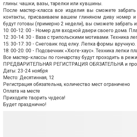
глины: чашки, вазы, тарелки или кувшины.
После мастер-класса все изделия вы сможете забрать
контакты, присваиваем вашем глиняном диву номер и 
будут готовы (примерно 2 недели), вы сможете забрать и
10: 00-12: 00 - Номер для входной двери своего дома. Пла
12: 30-14: 30 - Ваза с трипольскими мотивами. Техника ле
15: 30-17: 30 - Снеговик под елку. Лепка формы вручную. 
18: 00-20: 00 - Подсвечник «Хюге-хаус». Техника лепки пл
Все мастер-классы по гончарству будут проходить в режим
ПРЕДВАРИТЕЛЬНАЯ РЕГИСТРАЦИЯ ОБЯЗАТЕЛЬНА и происход
Даты: 23-24 ноября
Место: Десятинная, 12
Регистрация обязательна, количество мест ограничено
Оплата на месте
Приходите творить чудеса!
Будет празднично!