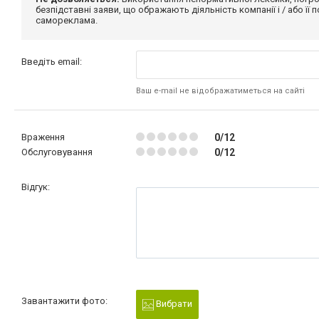
безпідставні заяви, що ображають діяльність компанії і / або її
самореклама.
Введіть email:
Ваш e-mail не відображатиметься на сайті
Враження
0/12
Обслуговування
0/12
Відгук:
Завантажити фото:
Вибрати