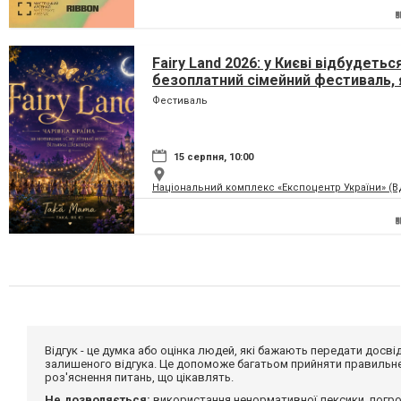
Fairy Land 2026: у Києві відбудетьс
безоплатний сімейний фестиваль, 
перетворить парк на ВДНГ на чарів
Фестиваль
країну
15 серпня, 10:00
Національний комплекс «Експоцентр України» (
Відгук - це думка або оцінка людей, які бажають передати дос
залишеного відгука. Це допоможе багатьом прийняти правильне 
роз'яснення питань, що цікавлять.
Не дозволяється:
використання ненормативної лексики, погро