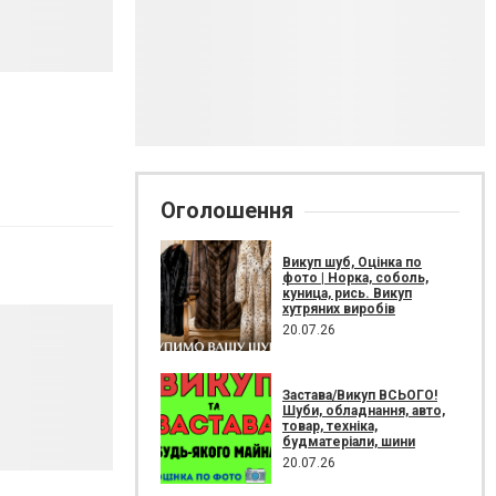
Оголошення
Викуп шуб, Оцінка по
фото | Норка, соболь,
куница, рись. Викуп
хутряних виробів
20.07.26
Застава/Викуп ВСЬОГО!
Шуби, обладнання, авто,
товар, техніка,
будматеріали, шини
20.07.26