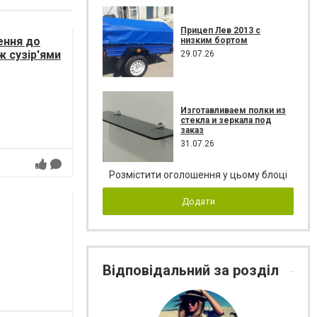
Прицеп Лев 2013 с
ення до
низким бортом
ж сузір'ями
29.07.26
Изготавливаем полки из
стекла и зеркала под
заказ
31.07.26
Розмістити оголошення у цьому блоці
Додати
Відповідальний за розділ