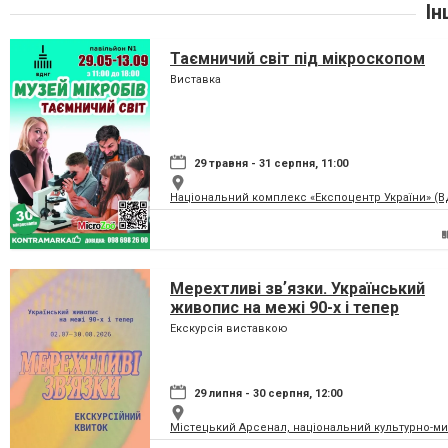
Ін
Таємничий світ під мікроскопом
Виставка
29 травня - 31 серпня, 11:00
Національний комплекс «Експоцентр України» (
Мерехтливі звʼязки. Український
живопис на межі 90-х і тепер
Екскурсія виставкою
29 липня - 30 серпня, 12:00
Містецький Арсенал, національний культурно-м