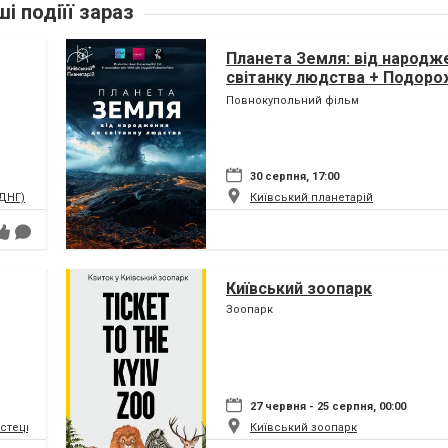
ші подіїї зараз
Планета Земля: від народж
світанку людства + Подоро
(класична програма)
Повнокупольний фільм
30 серпня, 17:00
ВДНГ)
Київський планетарій
Київський зоопарк
Зоопарк
27 червня - 25 серпня, 00:00
истецький та музейний комплекс
Київський зоопарк