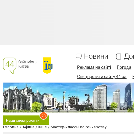
Новини
До
Реклама на сайті
Погода
Спецпроєкти сайту 44.ua
23
Наші спецпроєкти
Головна
Афіша
Інше
Мастер-классы по гончарству