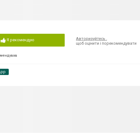
Авторизуйтесь
,
Я рекомендую
щоб оцінити і порекомендувати
омендував
App