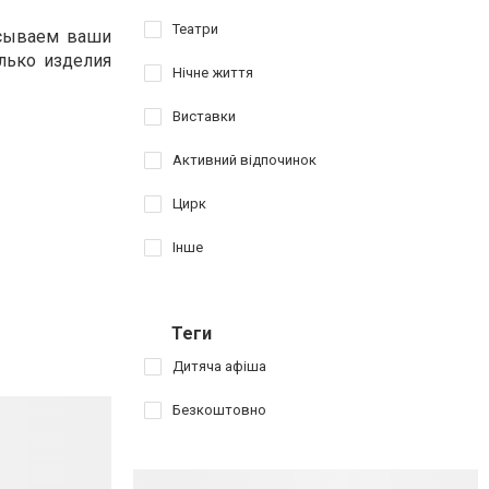
Театри
исываем ваши
лько изделия
Нічне життя
Виставки
Активний відпочинок
Цирк
Інше
Теги
Дитяча афіша
Безкоштовно