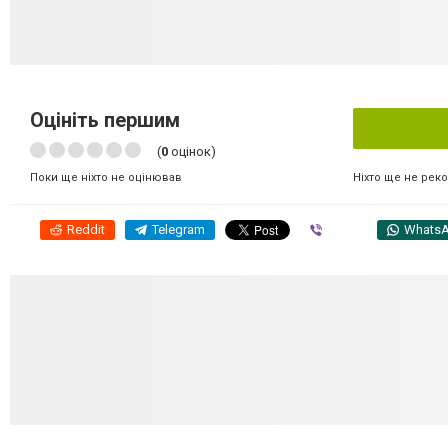
Оцініть першим
(
0
оцінок)
Ніхто ще не рек
Поки ще ніхто не оцінював
Reddit
Telegram
Viber
Whats