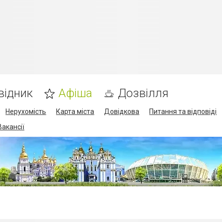
відник
Афіша
Дозвілля
Нерухомість
Карта міста
Довідкова
Питання та відповіді
Вакансії