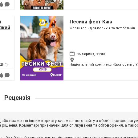
я
Песики фест Київ
який
Фестиваль для песиків та пет-батьків
ну
15 серпня, 11:00
ВДНГ)
Національний комплекс «Експоцентр У
Рецензія
від або враження іншим користувачам нашого сайту з обов'язковою аргу
рішення. Коментарі призначені для спілкування та обговорення, а тако
з або образ; безпосереднє порівняння з іншими конкуруючими компанія