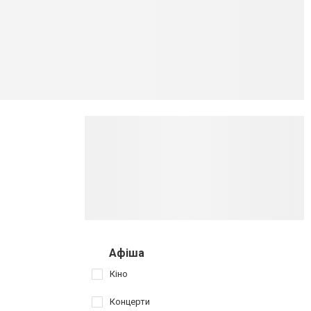
Афіша
Кіно
Концерти