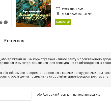
9 серпня, 17:00
Моді Art&Wine Gallery
Купити
Рецензія
від або враження іншим користувачам нашого сайту з обов'язковою аргу
рішення. Коментарі призначені для спілкування та обговорення, а тако
з або образ; безпосереднє порівняння з іншими конкуруючими компанія
 послуги; розміщення посилань на сторонні інтернет-ресурси; реклама та
або
Авторизуйтесь
для написання відгуку