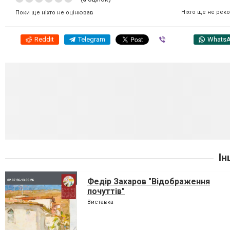
Ніхто ще не рек
Поки ще ніхто не оцінював
Reddit
Telegram
Viber
Whats
Ін
Федір Захаров "Відображення
почуттів"
Виставка