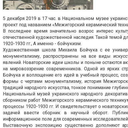
5 декабря 2019 в 17 час. в Национальном музее украин
проект под названием «Межигорский керамический техник
В последнее время значительно возрос интерес куль
отечественной художественной наследия. Такой темой дл
1920-1930 гг., А именно - бойчукизм.
Художественная школа Михаила Бойчука с ее униве
монументализму, распространены на все виды искус
явлений. Новаторские идеи школы и поныне остаются ак
на мировоззрение современников. Одной из ярких ст
Бойчука и воплощение его идей в учебный процесс, со
формы с чертами монументализму, история Межигорск
традиций народного искусства, тонкое понимание глубин
Национальный музей украинского народного декоратив
сборником работ Межигорского керамического технику
процессы 1920-1930 гг. И свидетельствует о новаторск
задачей ввести сборник в научный оборот. Публи
информационное поле для современных исследователей
Выставочную экспозицию существенно дополняют ар