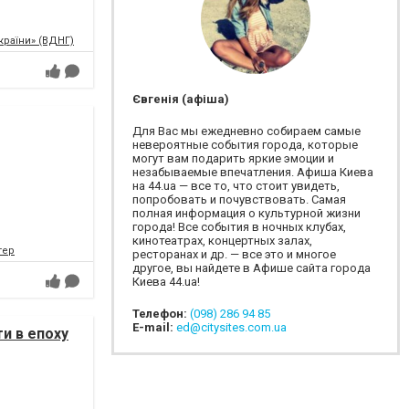
країни» (ВДНГ)
Євгенія (афіша)
Для Вас мы ежедневно собираем самые
невероятные события города, которые
могут вам подарить яркие эмоции и
незабываемые впечатления. Афиша Киева
на 44.ua — все то, что стоит увидеть,
попробовать и почувствовать. Самая
полная информация о культурной жизни
города! Все события в ночных клубах,
кинотеатрах, концертных залах,
тер
ресторанах и др. — все это и многое
другое, вы найдете в Афише сайта города
Киева 44.ua!
Телефон:
(098) 286 94 85
E-mail:
ed@citysites.com.ua
и в епоху