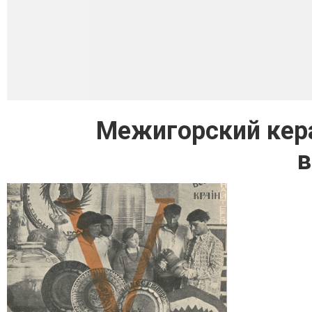
Межигорский кера
в