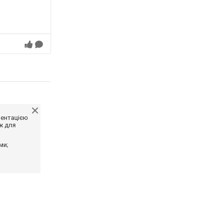
ментацією
ж для
ми;