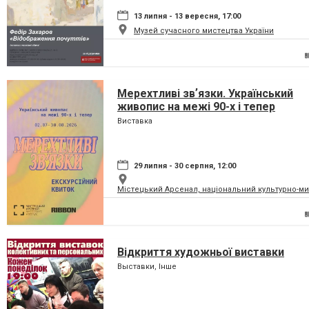
13 липня - 13 вересня, 17:00
Музей сучасного мистецтва України
Мерехтливі звʼязки. Український
живопис на межі 90-х і тепер
Виставка
29 липня - 30 серпня, 12:00
Містецький Арсенал, національний культурно-м
Відкриття художньої виставки
Выставки, Інше