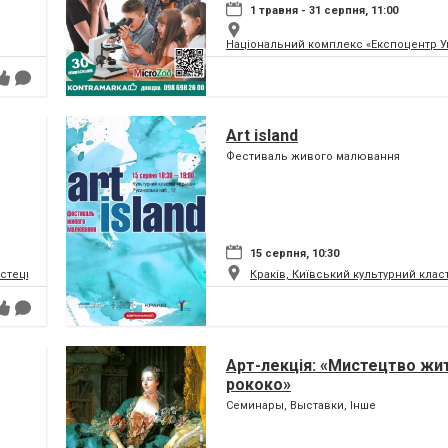
1 травня - 31 серпня, 11:00
Національний комплекс «Експоцентр У
Art island
Фестиваль живого малювання
15 серпня, 10:30
истецький та музейний комплекс
Краків, Київський культурний клас
Арт-лекція: «Мистецтво жит
рококо»
Семинары, Выставки, Інше