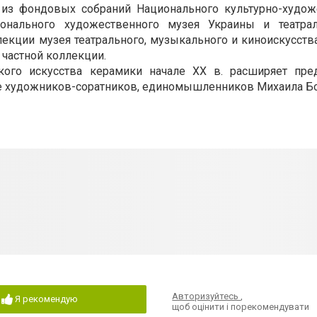
 из фондовых собраний Национального культурно-худож
ионального художественного музея Украины и театра
лекции музея театрального, музыкального и киноискусств
 частной коллекции.
кого искусства керамики начале ХХ в. расширяет пре
е художников-соратников, единомышленников Михаила Бо
Авторизуйтесь
,
Я рекомендую
щоб оцінити і порекомендувати