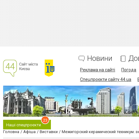
Новини
До
Реклама на сайті
Погода
Спецпроєкти сайту 44.ua
23
Наші спецпроєкти
Головна
Афіша
Виставки
Межигорский керамический техникум. э