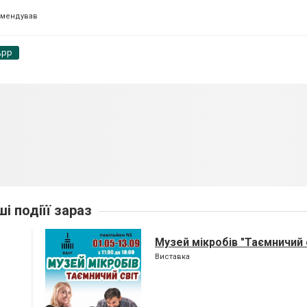
омендував
App
ші подіїї зараз
Музей мікробів "Таємничий 
Виставка