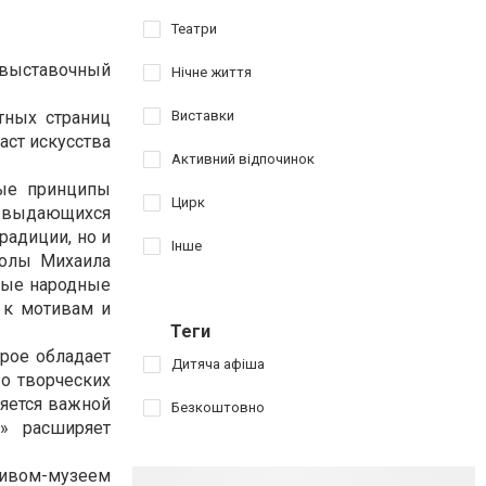
Театри
у выставочный
Нічне життя
тных страниц
Виставки
аст искусства
Активний відпочинок
ные принципы
Цирк
з выдающихся
радиции, но и
Інше
колы Михаила
нные народные
 к мотивам и
Теги
рое обладает
Дитяча афіша
о творческих
ляется важной
Безкоштовно
» расширяет
хивом-музеем