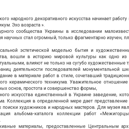
ского народного декоративного искусства начинает работ
ум. Эхо возраста ».
турного сообщества Украины в исследовании малоизвес
я научных стал огромный, только фрагментарно изучен, пл
рсальной эстетической моделью бытия и художествен
ства, вошли в историю мировой культуры как одно и
туальными, влияют не только на сугубо художественные т
раниц деятельности последователей монументальной ш
здание в материале работ в стиле, сочетавший традицио
ого керамического техникума. Уважительное отношение
ных основ, простота и совершенство формы,
ного искусства единственный в Украине заведение, кото
ма. Коллекция в определенной мере дает представление 
их поиски художников и народных мастеров. Для музея яв
кация альбома-каталога коллекции работ «Межигорцы
.
хивные материалы, предоставленные Центральным ар