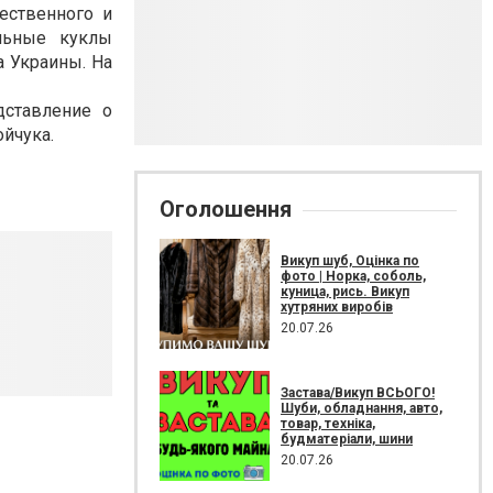
ественного и
льные куклы
а Украины. На
дставление о
йчука.
Оголошення
Викуп шуб, Оцінка по
фото | Норка, соболь,
куница, рись. Викуп
хутряних виробів
20.07.26
Застава/Викуп ВСЬОГО!
Шуби, обладнання, авто,
товар, техніка,
будматеріали, шини
20.07.26