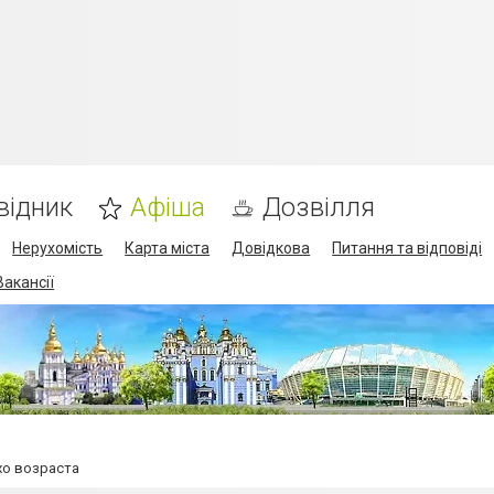
відник
Афіша
Дозвілля
Нерухомість
Карта міста
Довідкова
Питання та відповіді
Вакансії
хо возраста