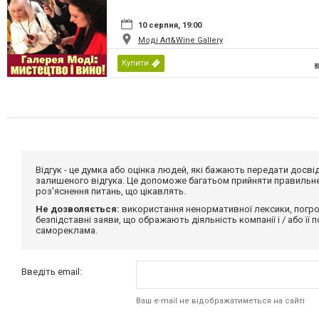
10 серпня, 19:00
Моді Art&Wine Gallery
Купити
Відгук - це думка або оцінка людей, які бажають передати дос
залишеного відгука. Це допоможе багатьом прийняти правильне 
роз'яснення питань, що цікавлять.
Не дозволяється:
використання ненормативної лексики, погро
безпідставні заяви, що ображають діяльність компанії і / або її
самореклама.
Введіть email:
Ваш e-mail не відображатиметься на сайті