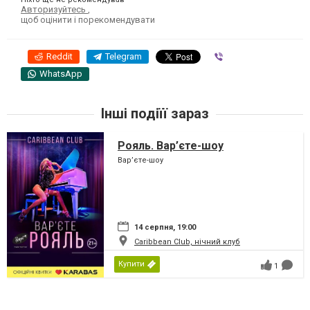
Авторизуйтесь
,
щоб оцінити і порекомендувати
Reddit
Telegram
Viber
WhatsApp
Інші подіїї зараз
Рояль. Вар’єте-шоу
Вар’єте-шоу
14 серпня, 19:00
Caribbean Club, нічний клуб
Купити
1