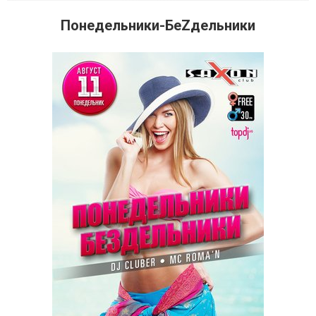
Понедельники-БеZдельники