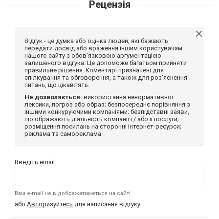
Рецензія
Відгук - це думка або оцінка людей, які бажають
передати досвід або враження іншим користувачам
нашого сайту з обов'язковою аргументацією
залишеного відгука. Це допоможе багатьом прийняти
правильне рішення. Коментарі призначені для
спілкування та обговорення, а також для роз'яснення
питань, що цікавлять.
Не дозволяється:
використання ненормативної
лексики, погроз або образ; безпосереднє порівняння з
іншими конкуруючими компаніями; безпідставні заяви,
що ображають діяльність компанії і / або її послуги;
розміщення посилань на сторонні інтернет-ресурси;
реклама та самореклама.
Введіть email:
Ваш e-mail не відображатиметься на сайті
або
Авторизуйтесь
для написання відгуку