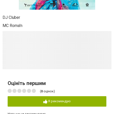
DJ Cluber
MC Roma'n
Оцініть першим
(
0
оцінок)
Я рекомендую
Ніхто ще не рекомендував