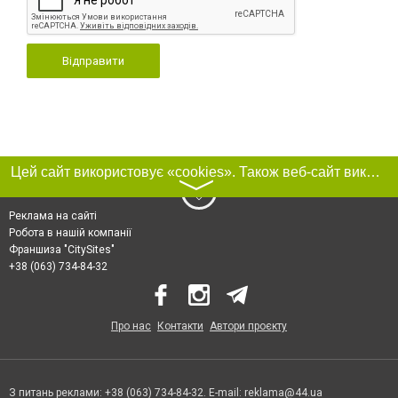
Відправити
Цей сайт використовує «cookies». Також веб-сайт використовує інтернет-сервіс для збору технічних даних стосовно відвідувачів з метою отримання маркетингової та статистичної інформації. Умови обробки даних відвідувачів сайту див.
〉
Реклама на сайті
Робота в нашій компанії
Франшиза "CitySites"
+38 (063) 734-84-32
Про нас
Контакти
Автори проєкту
З питань реклами: +38 (063) 734-84-32. E-mail:
reklama@44.ua