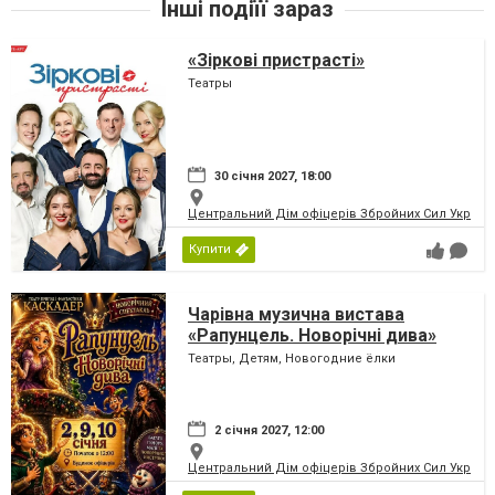
Інші подіїї зараз
«Зіркові пристрасті»
Театры
30 січня 2027, 18:00
Центральний Дім офіцерів Збройних Сил України
Купити
Чарівна музична вистава
«Рапунцель. Новорічні дива»
Театры, Детям, Новогодние ёлки
2 січня 2027, 12:00
Центральний Дім офіцерів Збройних Сил України