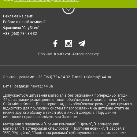
Реклама на сайті
Робота в нашій компанії
Франшиза "CitySites"
+38 (063) 734-84-32
Про нас
Контакти
Автори проєкту
З питань реклами: +38 (063) 734-84-32. E-mail:
reklama@44.ua
E-mail редакції:
news@44.ua
Допускається цитування матеріалів без отримання попередньої згоди
44.ua за умови розміщення в тексті обов'язкового посилання на 44.ua -
Сайт міста Києва. Для інтернет-видань обов'язкове розміщення прямого,
відкритого для пошукових систем гіперпосилання на цитовані статті не
нижче другого абзацу в тексті або в якості джерела. Порушення
виняткових прав переслідується Законом.
Матеріали з плашками "Новини компаній", "Промо", "Партнерський
матеріал", "Партнерський спецпроєкт", "Політичні новини", "Пресреліз",
"PR", "Офіційно", "Політична реклама" публікуються на правах реклами.