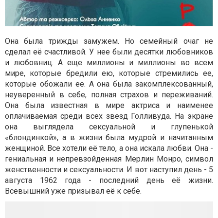
Она была трижды замужем. Но семейный очаг не
сделал её счастливой. У нее были десятки любовников
и любовниц. А еще миллионы и миллионы во всем
мире, которые бредили ею, которые стремились ее,
которые обожали ее. А она была закомплексованный,
неуверенный в себе, полная страхов и переживаний.
Она была известная в мире актриса и наименее
оплачиваемая среди всех звезд Голливуда. На экране
она выглядела сексуальной и глупенькой
«блондинкой», а в жизни была мудрой и начитанным
женщиной. Все хотели её тело, а она искала любви. Она -
гениальная и непревзойденная Мерлин Монро, символ
женственности и сексуальности. И вот наступил день - 5
августа 1962 года - последний день её жизни.
Всевышний уже призывал её к себе.