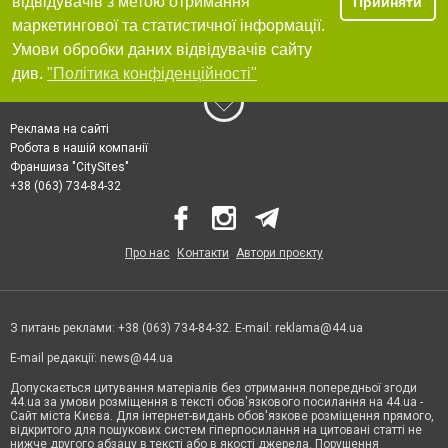
відвідувачів з метою отримання
Прийняти
маркетингової та статистичної інформації.
Умови обробки даних відвідувачів сайту
див.
"Політика конфіденційності"
Реклама на сайті
Робота в нашій компанії
Франшиза "CitySites"
+38 (063) 734-84-32
Про нас
Контакти
Автори проєкту
З питань реклами: +38 (063) 734-84-32. E-mail:
reklama@44.ua
E-mail редакції:
news@44.ua
Допускається цитування матеріалів без отримання попередньої згоди
44.ua за умови розміщення в тексті обов'язкового посилання на 44.ua -
Сайт міста Києва. Для інтернет-видань обов'язкове розміщення прямого,
відкритого для пошукових систем гіперпосилання на цитовані статті не
нижче другого абзацу в тексті або в якості джерела. Порушення