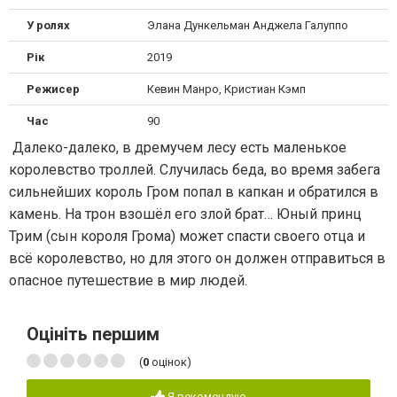
У ролях
Элана Дункельман Анджела Галуппо
Рік
2019
Режисер
Кевин Манро, Кристиан Кэмп
Час
90
Далеко-далеко, в дремучем лесу есть маленькое
королевство троллей. Случилась беда, во время забега
сильнейших король Гром попал в капкан и обратился в
камень. На трон взошёл его злой брат… Юный принц
Трим (сын короля Грома) может спасти своего отца и
всё королевство, но для этого он должен отправиться в
опасное путешествие в мир людей.
Оцініть першим
(
0
оцінок)
Я рекомендую