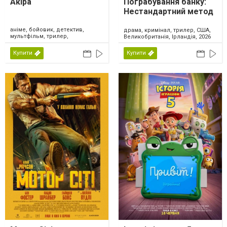
Акіра
Пограбування банку:
Нестандартний метод
аніме, бойовик, детектив,
драма, кримінал, трилер, США,
мультфільм, трилер,
Великобританія, Ірландія, 2026
фантастика, Японія, 2026
Купити
Купити