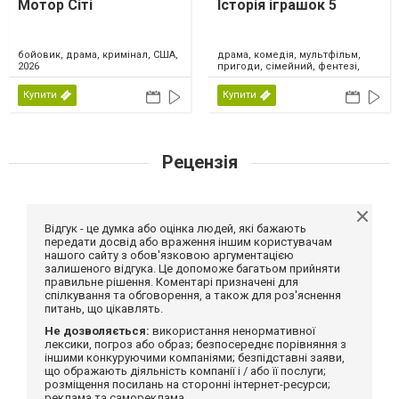
Мотор Сіті
Історія іграшок 5
драма, комедія, мультфільм,
бойовик, драма, кримінал, США,
пригоди, сімейний, фентезі,
2026
США, 2026
Купити
Купити
Рецензія
Відгук - це думка або оцінка людей, які бажають
передати досвід або враження іншим користувачам
нашого сайту з обов'язковою аргументацією
залишеного відгука. Це допоможе багатьом прийняти
правильне рішення. Коментарі призначені для
спілкування та обговорення, а також для роз'яснення
питань, що цікавлять.
Не дозволяється:
використання ненормативної
лексики, погроз або образ; безпосереднє порівняння з
іншими конкуруючими компаніями; безпідставні заяви,
що ображають діяльність компанії і / або її послуги;
розміщення посилань на сторонні інтернет-ресурси;
реклама та самореклама.