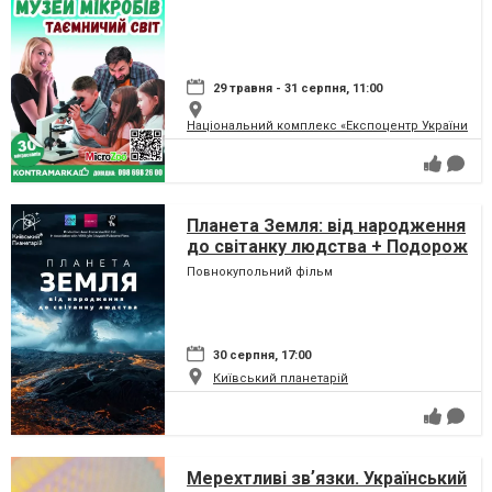
29 травня - 31 серпня, 11:00
Національний комплекс «Експоцентр України» (
Планета Земля: від народження
до світанку людства + Подорож
сузір'ями (класична програма)
Повнокупольний фільм
30 серпня, 17:00
Київський планетарій
Мерехтливі звʼязки. Український