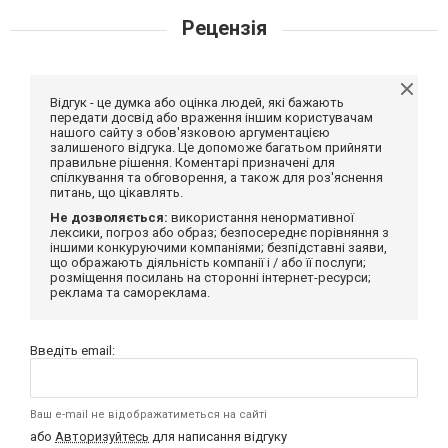
Рецензія
Відгук - це думка або оцінка людей, які бажають
передати досвід або враження іншим користувачам
нашого сайту з обов'язковою аргументацією
залишеного відгука. Це допоможе багатьом прийняти
правильне рішення. Коментарі призначені для
спілкування та обговорення, а також для роз'яснення
питань, що цікавлять.
Не дозволяється:
використання ненормативної
лексики, погроз або образ; безпосереднє порівняння з
іншими конкуруючими компаніями; безпідставні заяви,
що ображають діяльність компанії і / або її послуги;
розміщення посилань на сторонні інтернет-ресурси;
реклама та самореклама.
Введіть email:
Ваш e-mail не відображатиметься на сайті
або
Авторизуйтесь
для написання відгуку