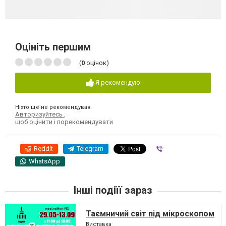
Оцініть першим
(
0
оцінок)
Я рекомендую
Ніхто ще не рекомендував
Авторизуйтесь
,
щоб оцінити і порекомендувати
Reddit
Telegram
Viber
WhatsApp
Інші подіїї зараз
Таємничий світ під мікроскопом
Виставка