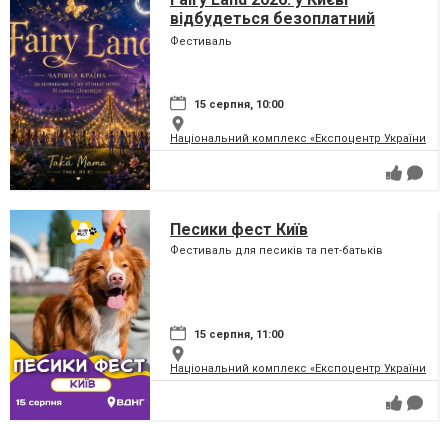
відбудеться безоплатний
сімейний фестиваль, який
Фестиваль
перетворить парк на ВДНГ на
чарівну країну
15 серпня, 10:00
Національний комплекс «Експоцентр України» (
Песики фест Київ
Фестиваль для песиків та пет-батьків
15 серпня, 11:00
Національний комплекс «Експоцентр України» (