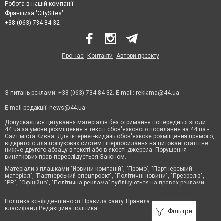
Робота в нашій компанії
Франшиза "CitySites"
+38 (063) 734-84-32
Про нас
Контакти
Автори проєкту
З питань реклами: +38 (063) 734-84-32. E-mail:
reklama@44.ua
E-mail редакції:
news@44.ua
Допускається цитування матеріалів без отримання попередньої згоди
44.ua за умови розміщення в тексті обов'язкового посилання на 44.ua -
Сайт міста Києва. Для інтернет-видань обов'язкове розміщення прямого,
відкритого для пошукових систем гіперпосилання на цитовані статті не
нижче другого абзацу в тексті або в якості джерела. Порушення
виняткових прав переслідується Законом.
Матеріали з плашками "Новини компаній", "Промо", "Партнерський
матеріал", "Партнерський спецпроєкт", "Політичні новини", "Пресреліз",
"PR", "Офіційно", "Політична реклама" публікуються на правах реклами.
Політика конфіденційності
Правила сайту
Правила
класифайд
Редакційна політика
Фільтри