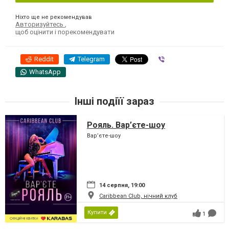
Ніхто ще не рекомендував
Авторизуйтесь
,
щоб оцінити і порекомендувати
Reddit
Telegram
Viber
WhatsApp
Інші подіїї зараз
Рояль. Вар’єте-шоу
Вар’єте-шоу
14 серпня, 19:00
Caribbean Club, нічний клуб
Купити
1