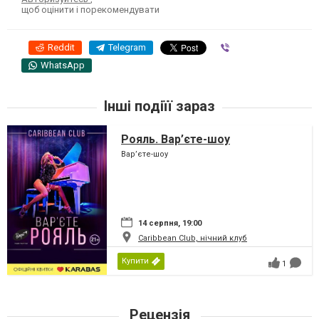
щоб оцінити і порекомендувати
Reddit
Telegram
Viber
WhatsApp
Інші подіїї зараз
Рояль. Вар’єте-шоу
Вар’єте-шоу
14 серпня, 19:00
Caribbean Club, нічний клуб
Купити
1
Рецензія