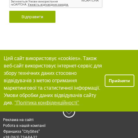
Відправити
Цей сайт використовує «cookies». Також
веб-сайт використовує інтернет-сервіс для
збору технічних даних стосовно
відвідувачів з метою отримання
Прийняти
маркетингової та статистичної інформації.
Умови обробки даних відвідувачів сайту
див.
"Політика конфіденційності"
Реклама на сайті
Робота в нашій компанії
Франшиза "CitySites"
+38 (063) 734-84-32