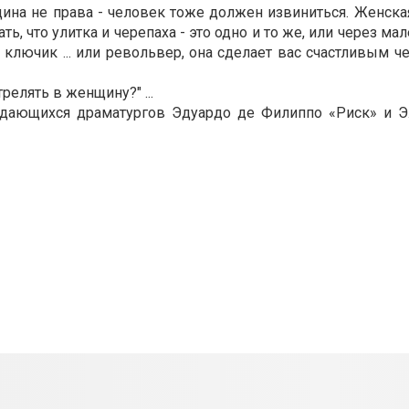
ина не права - человек тоже должен извиниться. Женская
ь, что улитка и черепаха - это одно и то же, или через ма
 ключик ... или револьвер, она сделает вас счастливым ч
трелять в женщину?" ...
ыдающихся драматургов Эдуардо де Филиппо «Риск» и 