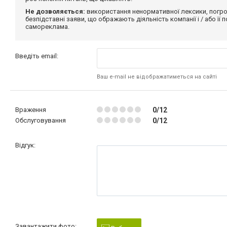
Не дозволяється:
використання ненормативної лексики, погро
безпідставні заяви, що ображають діяльність компанії і / або її
самореклама.
Введіть email:
Ваш e-mail не відображатиметься на сайті
Враження
0/12
Обслуговування
0/12
Відгук:
Завантажити фото: