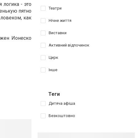
 логика - это
Театри
ленькую пятно
еловеком, как
Нічне життя
Виставки
Эжен Ионеско
Активний відпочинок
Цирк
Інше
Теги
Дитяча афіша
Безкоштовно