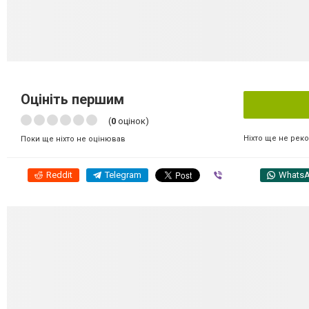
Оцініть першим
(
0
оцінок)
Ніхто ще не рек
Поки ще ніхто не оцінював
Reddit
Telegram
Viber
Whats