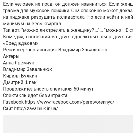
Если человек не прав, он должен извиниться. Если женщ
травма для мужской психики. Она спокойно может доказат
на пиджаке разрушить полквартала. Но если найти к ней
минимум на весь квартал.
Так вот: "можно ли стрелять в женщину? ..." ... "можно НЕ с
Комедия, состоящий из двух одноактных пьес двух в
«Бред вдвоем»
Режиссер-постановщик Владимир Завальнюк
Актеры:
Анна Яремчук
Владимир Завальнюк
Кирилл Булкин
Дмитрий Шпак
Продолжительность спектакля 60 минут
Спектакль идет без антракта
Fasebook https://www.facebook.com/peretvorennya/
Сайт http://zavalniuk.in.ua/