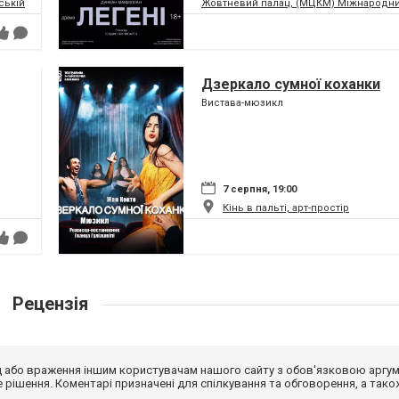
ській та Театр Сонечко
Жовтневий палац, (МЦКМ) Міжнародний
Дзеркало сумної коханки
Вистава-мюзикл
7 серпня, 19:00
Кінь в пальті, арт-простір
Рецензія
від або враження іншим користувачам нашого сайту з обов'язковою аргу
рішення. Коментарі призначені для спілкування та обговорення, а тако