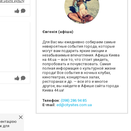
 центр культури і мистецтв Федерації профспілок України
Євгенія (афіша)
Для Вас мы ежедневно собираем самые
невероятные события города, которые
могут вам подарить яркие эмоции и
незабываемые впечатления. Афиша Киева
на 44.ua — все то, что стоит увидеть,
попробовать и почувствовать. Самая
полная информация о культурной жизни
города! Все события в ночных клубах,
кинотеатрах, концертных залах,
ресторанах и др. — все это и многое
другое, вы найдете в Афише сайта города
Киева 44.ua!
Телефон:
(098) 286 94 85
E-mail:
ed@citysites.com.ua
ментацією
ж для