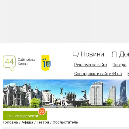
Новини
До
Реклама на сайті
Погода
Спецпроєкти сайту 44.ua
23
Наші спецпроєкти
Головна
Афіша
Театри
Обольститель