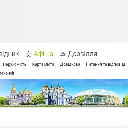
відник
Афіша
Дозвілля
Нерухомість
Карта міста
Довідкова
Питання та відповіді
Вакансії