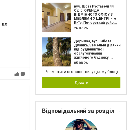
вул. Шота Руставелі 44
Офіс, ОРЕНДА
ВІДМІННОГО ОФІСУ З
МЕБЛЯМИ У ЦЕНТРІ! - м.
Київ, Печерський райо...
я до
26.07.26
Дернівка, вул. Гайова
Ділянка, Земельні ділянки
під будівництво і
обслуговування
житлового будинку,...
05.08.26
Розмістити оголошення у цьому блоці
Додати
Відповідальний за розділ