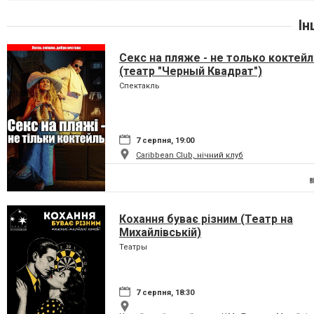
Ін
Секс на пляже - не только коктейл
(театр "Черный Квадрат")
Спектакль
7 серпня, 19:00
Caribbean Club, нічний клуб
Кохання буває різним (Театр на
Михайлівській)
Театры
7 серпня, 18:30