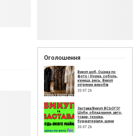
Оголошення
Викуп шуб, Оцінка по
фото | Норка, соболь,
куница, рись. Викуп
хутряних виробів
20.07.26
Застава/Викуп ВСЬОГО!
Шуби, обладнання, авто,
товар, техніка,
будматеріали, шини
20.07.26