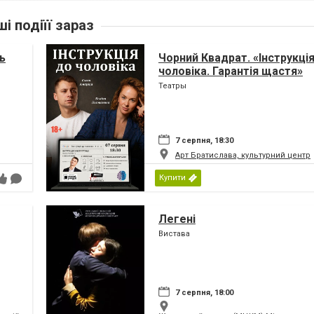
ші подіїї зараз
ь
Чорний Квадрат. «Інструкці
чоловіка. Гарантія щастя»
Театры
7 серпня, 18:30
Арт Братислава, культурний центр
Купити
Легені
Вистава
7 серпня, 18:00