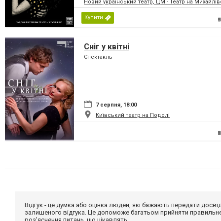
Новий український театр, ЦМ - Театр на Михайлів
Купити
Сніг у квітні
Спектакль
7 серпня, 18:00
Київський театр на Подолі
Відгук - це думка або оцінка людей, які бажають передати дос
залишеного відгука. Це допоможе багатьом прийняти правильне 
роз'яснення питань, що цікавлять.