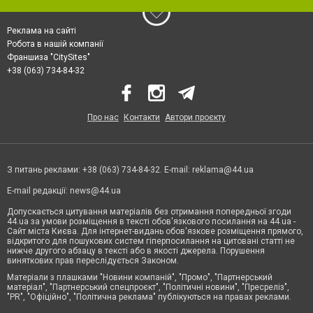
Реклама на сайті
Робота в нашій компанії
Франшиза "CitySites"
+38 (063) 734-84-32
Про нас
Контакти
Автори проєкту
З питань реклами: +38 (063) 734-84-32. E-mail:
reklama@44.ua
E-mail редакції:
news@44.ua
Допускається цитування матеріалів без отримання попередньої згоди
44.ua за умови розміщення в тексті обов'язкового посилання на 44.ua -
Сайт міста Києва. Для інтернет-видань обов'язкове розміщення прямого,
відкритого для пошукових систем гіперпосилання на цитовані статті не
нижче другого абзацу в тексті або в якості джерела. Порушення
виняткових прав переслідується Законом.
Матеріали з плашками "Новини компаній", "Промо", "Партнерський
матеріал", "Партнерський спецпроєкт", "Політичні новини", "Пресреліз",
"PR", "Офіційно", "Політична реклама" публікуються на правах реклами.