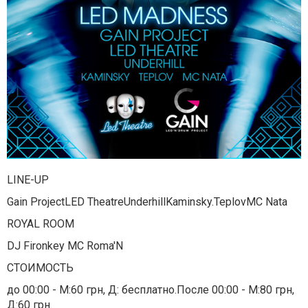
LINE-UP
Gain ProjectLED TheatreUnderhillKaminsky.TeplovMC Nata
ROYAL ROOM
DJ Fironkey MC Roma'N
СТОИМОСТЬ
до 00:00 - М:60 грн, Д: бесплатно.После 00:00 - М:80 грн,
Д:60 грн.