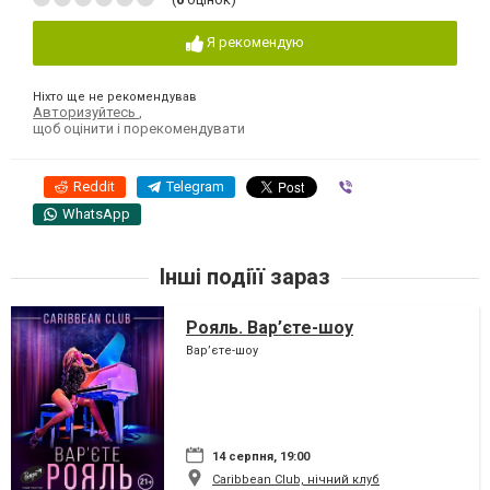
Я рекомендую
Ніхто ще не рекомендував
Авторизуйтесь
,
щоб оцінити і порекомендувати
Reddit
Telegram
Viber
WhatsApp
Інші подіїї зараз
Рояль. Вар’єте-шоу
Вар’єте-шоу
14 серпня, 19:00
Caribbean Club, нічний клуб