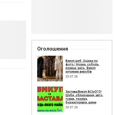
Оголошення
Викуп шуб, Оцінка по
фото | Норка, соболь,
куница, рись. Викуп
хутряних виробів
20.07.26
Застава/Викуп ВСЬОГО!
Шуби, обладнання, авто,
товар, техніка,
будматеріали, шини
20.07.26