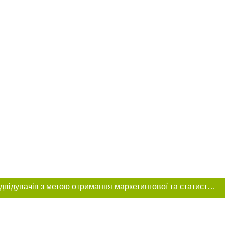
Цей сайт використовує «cookies». Також веб-сайт використовує інтернет-сервіс для збору технічних даних стосовно відвідувачів з метою отримання маркетингової та статистичної інформації. Умови обробки даних відвідувачів сайту див.