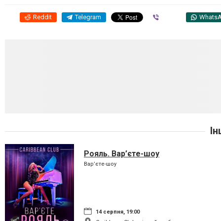
Reddit
Telegram
Viber
Whats
Ін
Рояль. Вар’єте-шоу
Вар’єте-шоу
14 серпня, 19:00