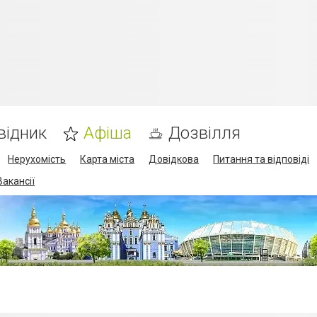
відник
Афіша
Дозвілля
Нерухомість
Карта міста
Довідкова
Питання та відповіді
Вакансії