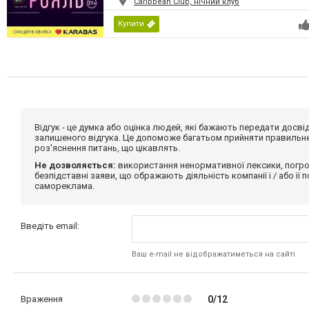
Caribbean Club, нічний клуб
Купити
Відгук - це думка або оцінка людей, які бажають передати дос
залишеного відгука. Це допоможе багатьом прийняти правильне 
роз'яснення питань, що цікавлять.
Не дозволяється:
використання ненормативної лексики, погро
безпідставні заяви, що ображають діяльність компанії і / або її
самореклама.
Введіть email:
Ваш e-mail не відображатиметься на сайті
Враження
0/12