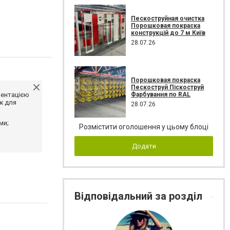
Пескоструйная очистка
Порошковая покраска
конструкцій до 7 м Київ
28.07.26
Порошковая покраска
Пескоструй Піскоструй
Фарбування по RAL
ментацією
ж для
28.07.26
ми;
Розмістити оголошення у цьому блоці
Додати
Відповідальний за розділ