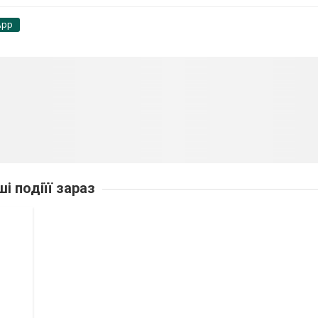
App
ші подіїї зараз