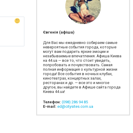
Євгенія (афіша)
Для Вас мы ежедневно собираем самые
невероятные события города, которые
могут вам подарить яркие эмоции и
незабываемые впечатления. Афиша Киева
на 44.ua — все то, что стоит увидеть,
попробовать и почувствовать. Самая
полная информация о культурной жизни
города! Все события в ночных клубах,
кинотеатрах, концертных залах,
ресторанах и др. — все это и многое
другое, вы найдете в Афише сайта города
Киева 44.ua!
Телефон:
(098) 286 94 85
E-mail:
ed@citysites.com.ua