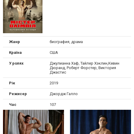
Жанр
биография, драма
Країна
США
У ролях
Джулианна Хаф, Тайлер Хэклин,Кевин
Дюранд, Роберт Форстер, Виктория
Джастис
Рік
2019
Режисер
Джордж Галло
Час
107