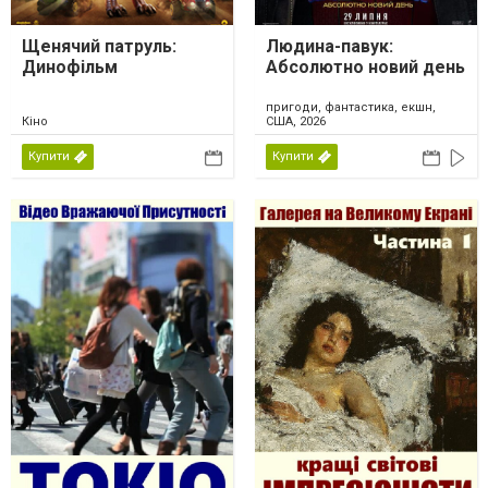
Щенячий патруль:
Людина-павук:
Динофільм
Абсолютно новий день
пригоди, фантастика, екшн,
Кіно
США, 2026
Купити
Купити