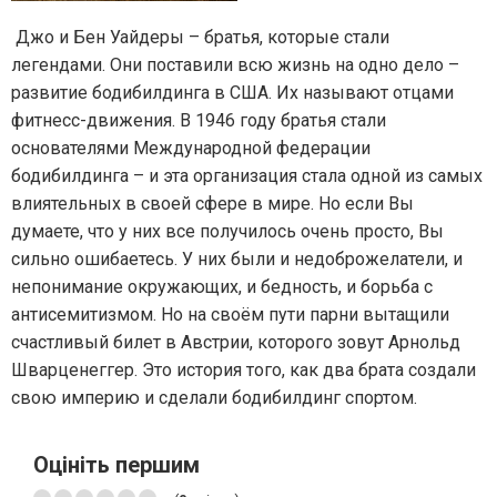
Джо и Бен Уайдеры – братья, которые стали
легендами. Они поставили всю жизнь на одно дело –
развитие бодибилдинга в США. Их называют отцами
фитнесс-движения. В 1946 году братья стали
основателями Международной федерации
бодибилдинга – и эта организация стала одной из самых
влиятельных в своей сфере в мире. Но если Вы
думаете, что у них все получилось очень просто, Вы
сильно ошибаетесь. У них были и недоброжелатели, и
непонимание окружающих, и бедность, и борьба с
антисемитизмом. Но на своём пути парни вытащили
счастливый билет в Австрии, которого зовут Арнольд
Шварценеггер. Это история того, как два брата создали
свою империю и сделали бодибилдинг спортом.
Оцініть першим