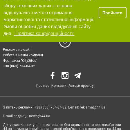
збору технічних даних стосовно
відвідувачів з метою отримання
Прийняти
маркетингової та статистичної інформації.
Умови обробки даних відвідувачів сайту
див.
"Політика конфіденційності"
Реклама на сайті
Робота в нашій компанії
Франшиза "CitySites"
+38 (063) 734-84-32
Про нас
Контакти
Автори проєкту
З питань реклами: +38 (063) 734-84-32. E-mail:
reklama@44.ua
E-mail редакції:
news@44.ua
Допускається цитування матеріалів без отримання попередньої згоди
44.ua за умови розміщення в тексті обов'язкового посилання на 44.ua -