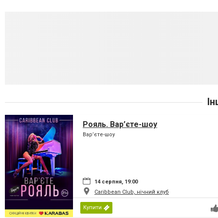
Ін
Рояль. Вар’єте-шоу
Вар’єте-шоу
14 серпня, 19:00
Caribbean Club, нічний клуб
Купити