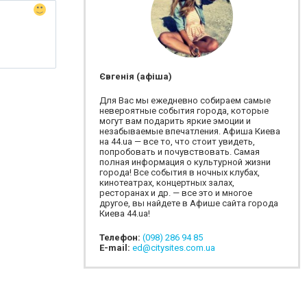
Євгенія (афіша)
Для Вас мы ежедневно собираем самые
невероятные события города, которые
могут вам подарить яркие эмоции и
незабываемые впечатления. Афиша Киева
на 44.ua — все то, что стоит увидеть,
попробовать и почувствовать. Самая
полная информация о культурной жизни
города! Все события в ночных клубах,
кинотеатрах, концертных залах,
ресторанах и др. — все это и многое
другое, вы найдете в Афише сайта города
Киева 44.ua!
Телефон:
(098) 286 94 85
E-mail:
ed@citysites.com.ua