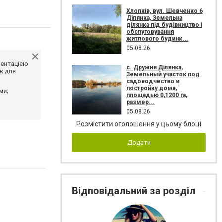
Хлопків, вул. Шевченко 6
Ділянка, Земельна
ділянка під будівництво і
обслуговування
житлового будинк...
05.08.26
ментацією
с. Дружня Ділянка,
ж для
Земельный участок под
садоводчество и
постройку дома,
ми;
площадью 0,1200 га,
размер...
05.08.26
Розмістити оголошення у цьому блоці
Додати
Відповідальний за розділ