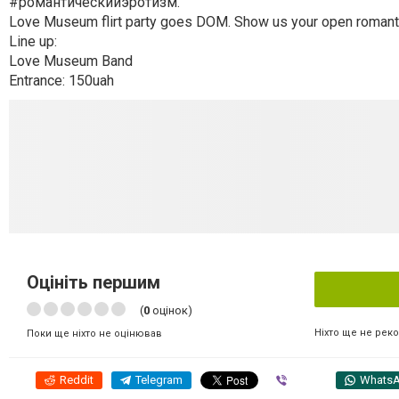
#романтическийэротизм.
Love Museum flirt party goes DOM. Show us your open romanti
Line up:
Love Museum Band
Entrance: 150uah
Оцініть першим
(
0
оцінок)
Ніхто ще не рек
Поки ще ніхто не оцінював
Reddit
Telegram
Viber
Whats