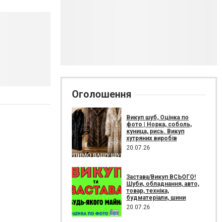
Оголошення
Викуп шуб, Оцінка по
фото | Норка, соболь,
куница, рись. Викуп
хутряних виробів
20.07.26
Застава/Викуп ВСЬОГО!
Шуби, обладнання, авто,
товар, техніка,
будматеріали, шини
20.07.26