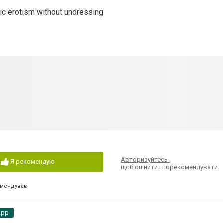
c erotism without undressing
Авторизуйтесь
,
Я рекомендую
щоб оцінити і порекомендувати
омендував
App