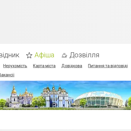
відник
Афіша
Дозвілля
Нерухомість
Карта міста
Довідкова
Питання та відповіді
Вакансії