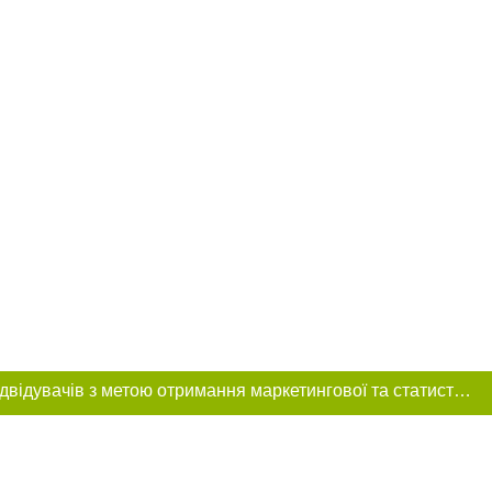
Цей сайт використовує «cookies». Також веб-сайт використовує інтернет-сервіс для збору технічних даних стосовно відвідувачів з метою отримання маркетингової та статистичної інформації. Умови обробки даних відвідувачів сайту див.