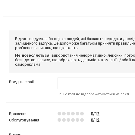
Відгук - це думка або оцінка людей, які бажають передати дос
залишеного відгука. Це допоможе багатьом прийняти правильне 
роз'яснення питань, що цікавлять.
Не дозволяється:
використання ненормативної лексики, погро
безпідставні заяви, що ображають діяльність компанії і / або її
самореклама.
Введіть email:
Ваш e-mail не відображатиметься на сайті
Враження
0/12
Обслуговування
0/12
Відгук: