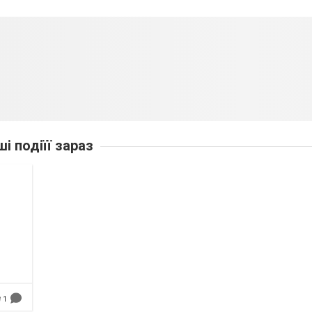
ші подіїї зараз
1