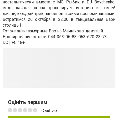
ностальгически вместе с MC Рыбик и DJ Boychenko,
ведь каждая песня транслирует историю из твоей
жизни, каждый трек наполнен твоими воспоминаниями.
Встретимся 26 октября в 22.00 в танцевальная Бари
столицы!
Тот же антигламурные Бар на Мечнiкова, девятый.
Бронирование столов: 044-363-06-88, 063-670-23-73
DC | FC 18+
Оцініть першим
(
0
оцінок)