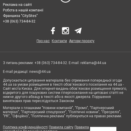
Реклама на сайті
Робота в нашій компанії
Франшиза "CitySites"
+38 (063) 734-84-32
Про нас
Контакти
Автори проєкту
З питань реклами: +38 (063) 734-84-32. E-mail:
reklama@44.ua
E-mail редакції:
news@44.ua
Допускається цитування матеріалів без отримання попередньої згоди
44.ua за умови розміщення в тексті обов'язкового посилання на 44.ua -
Сайт міста Києва. Для інтернет-видань обов'язкове розміщення прямого,
відкритого для пошукових систем гіперпосилання на цитовані статті не
нижче другого абзацу в тексті або в якості джерела. Порушення
виняткових прав переслідується Законом.
Матеріали з плашками "Новини компаній", "Промо", "Партнерський
матеріал", "Партнерський спецпроєкт", "Політичні новини", "Пресреліз",
"PR", "Офіційно", "Політична реклама" публікуються на правах реклами.
Політика конфіденційності
Правила сайту
Правила