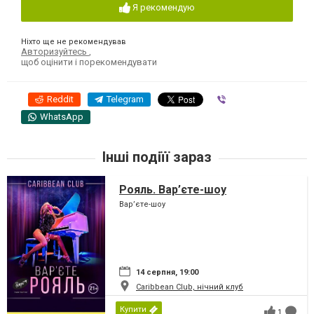
Я рекомендую
Ніхто ще не рекомендував
Авторизуйтесь
,
щоб оцінити і порекомендувати
Reddit
Telegram
Viber
WhatsApp
Інші подіїї зараз
Рояль. Вар’єте-шоу
Вар’єте-шоу
14 серпня, 19:00
Caribbean Club, нічний клуб
Купити
1