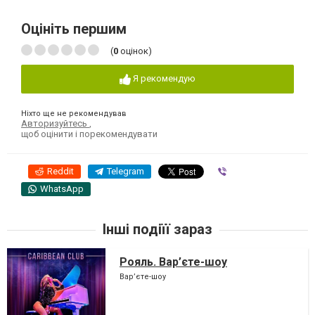
Оцініть першим
(
0
оцінок)
Я рекомендую
Ніхто ще не рекомендував
Авторизуйтесь
,
щоб оцінити і порекомендувати
Reddit
Telegram
Viber
WhatsApp
Інші подіїї зараз
Рояль. Вар’єте-шоу
Вар’єте-шоу