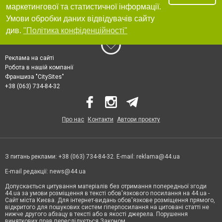
маркетингової та статистичної інформації.
Умови обробки даних відвідувачів сайту
див.
"Політика конфіденційності"
Реклама на сайті
Робота в нашій компанії
Франшиза "CitySites"
+38 (063) 734-84-32
Про нас
Контакти
Автори проєкту
З питань реклами: +38 (063) 734-84-32. E-mail:
reklama@44.ua
E-mail редакції:
news@44.ua
Допускається цитування матеріалів без отримання попередньої згоди
44.ua за умови розміщення в тексті обов'язкового посилання на 44.ua -
Сайт міста Києва. Для інтернет-видань обов'язкове розміщення прямого,
відкритого для пошукових систем гіперпосилання на цитовані статті не
нижче другого абзацу в тексті або в якості джерела. Порушення
виняткових прав переслідується Законом.