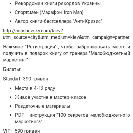
Рекордсмен книги рекордов Украины
Спортсмен (Марафон, Iron Man)
Автор книги-бестселлера "АнтиКризис"
http://adashevsky.com/kiev?
utm_source=city&utm_medium=kiev&utm_campaign=partner
Нажмите "Регистрация" , чтобы забронировать место и
получить в подарок книгу от тренера "Малобюджетный
маркетинг"
Билеты:
Standart- 390 гривен
Места в 4-12 ряду
Живое участие в мастер-классе
Раздаточные материалы
PDF - инструкция "100 секретов малобюджетного
маркетинга"
VIP- 590 гривен