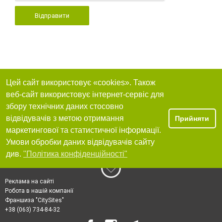
Відправити
Цей сайт використовує «cookies». Також
веб-сайт використовує інтернет-сервіс для
збору технічних даних стосовно
відвідувачів з метою отримання
Прийняти
маркетингової та статистичної інформації.
Умови обробки даних відвідувачів сайту
див.
"Політика конфіденційності"
Реклама на сайті
Робота в нашій компанії
Франшиза "CitySites"
+38 (063) 734-84-32