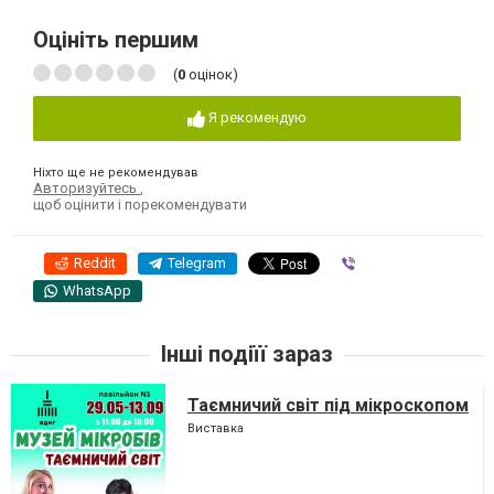
Оцініть першим
(
0
оцінок)
Я рекомендую
Ніхто ще не рекомендував
Авторизуйтесь
,
щоб оцінити і порекомендувати
Reddit
Telegram
Viber
WhatsApp
Інші подіїї зараз
Таємничий світ під мікроскопом
Виставка