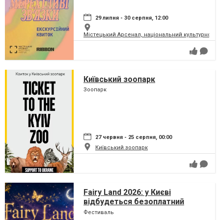
29 липня - 30 серпня, 12:00
Містецький Арсенал, національний культурно-м
Київський зоопарк
Зоопарк
27 червня - 25 серпня, 00:00
Київський зоопарк
Fairy Land 2026: у Києві
відбудеться безоплатний
сімейний фестиваль, який
Фестиваль