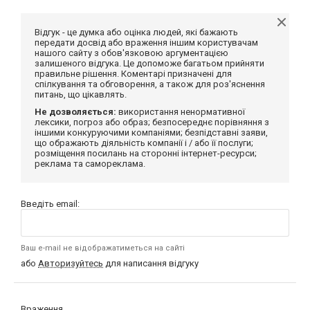
Відгук - це думка або оцінка людей, які бажають
передати досвід або враження іншим користувачам
нашого сайту з обов'язковою аргументацією
залишеного відгука. Це допоможе багатьом прийняти
правильне рішення. Коментарі призначені для
спілкування та обговорення, а також для роз'яснення
питань, що цікавлять.
Не дозволяється:
використання ненормативної
лексики, погроз або образ; безпосереднє порівняння з
іншими конкуруючими компаніями; безпідставні заяви,
що ображають діяльність компанії і / або її послуги;
розміщення посилань на сторонні інтернет-ресурси;
реклама та самореклама.
Введіть email:
Ваш e-mail не відображатиметься на сайті
або
Авторизуйтесь
для написання відгуку
Враження