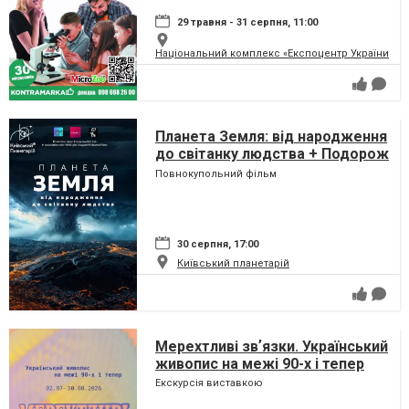
29 травня - 31 серпня, 11:00
Національний комплекс «Експоцентр України» (
Планета Земля: від народження
до світанку людства + Подорож
сузір'ями (класична програма)
Повнокупольний фільм
30 серпня, 17:00
Київський планетарій
Мерехтливі звʼязки. Український
живопис на межі 90-х і тепер
Екскурсія виставкою