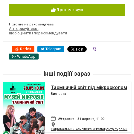
Я рекомендую
Ніхто ще не рекомендував
Авторизуйтесь
,
щоб оцінити і порекомендувати
Reddit
Telegram
Viber
WhatsApp
Інші подіїї зараз
Таємничий світ під мікроскопом
Виставка
29 травня - 31 серпня, 11:00
Національний комплекс «Експоцентр України» (