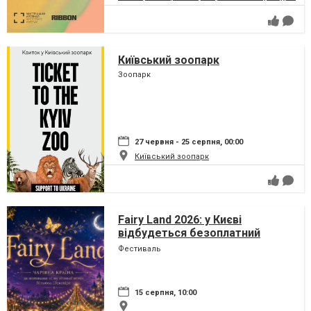
Київський зоопарк
Зоопарк
27 червня - 25 серпня, 00:00
Київський зоопарк
Fairy Land 2026: у Києві
відбудеться безоплатний
сімейний фестиваль, який
Фестиваль
перетворить парк на ВДНГ на
чарівну країну
15 серпня, 10:00