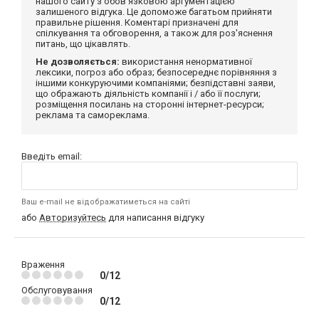
нашого сайту з обов'язковою аргументацією
залишеного відгука. Це допоможе багатьом прийняти
правильне рішення. Коментарі призначені для
спілкування та обговорення, а також для роз'яснення
питань, що цікавлять.
Не дозволяється:
використання ненормативної
лексики, погроз або образ; безпосереднє порівняння з
іншими конкуруючими компаніями; безпідставні заяви,
що ображають діяльність компанії і / або її послуги;
розміщення посилань на сторонні інтернет-ресурси;
реклама та самореклама.
Введіть email:
Ваш e-mail не відображатиметься на сайті
або
Авторизуйтесь
для написання відгуку
Враження
0/12
Обслуговування
0/12