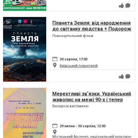
Планета Земля: від народження
до світанку людства + Подорож
сузір'ями (класична програма)
Повнокупольний фільм
30 серпня, 17:00
Київський планетарій
Мерехтливі звʼязки. Український
живопис на межі 90-х і тепер
Екскурсія виставкою
29 липня - 30 серпня, 12:00
Містецький Арсенал, національний культурно-м