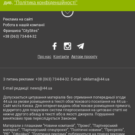
див.
"Політика конфіденційності"
Реклама на сайті
Робота в нашій компанії
Франшиза "CitySites"
+38 (063) 734-84-32
Про нас
Контакти
Автори проєкту
З питань реклами: +38 (063) 734-84-32. E-mail:
reklama@44.ua
E-mail редакції:
news@44.ua
Допускається цитування матеріалів без отримання попередньої згоди
44.ua за умови розміщення в тексті обов'язкового посилання на 44.ua -
Сайт міста Києва. Для інтернет-видань обов'язкове розміщення прямого,
відкритого для пошукових систем гіперпосилання на цитовані статті не
нижче другого абзацу в тексті або в якості джерела. Порушення
виняткових прав переслідується Законом.
Матеріали з плашками "Новини компаній", "Промо", "Партнерський
матеріал", "Партнерський спецпроєкт", "Політичні новини", "Пресреліз",
"PR", "Офіційно", "Політична реклама" публікуються на правах реклами.