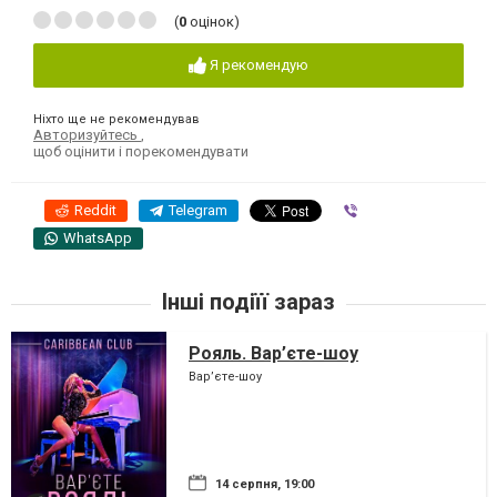
(
0
оцінок)
Я рекомендую
Ніхто ще не рекомендував
Авторизуйтесь
,
щоб оцінити і порекомендувати
Reddit
Telegram
Viber
WhatsApp
Інші подіїї зараз
Рояль. Вар’єте-шоу
Вар’єте-шоу
14 серпня, 19:00