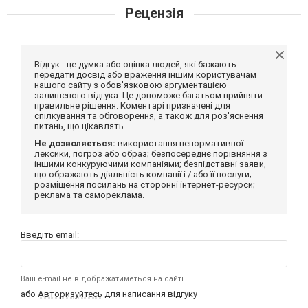
Рецензія
Відгук - це думка або оцінка людей, які бажають
передати досвід або враження іншим користувачам
нашого сайту з обов'язковою аргументацією
залишеного відгука. Це допоможе багатьом прийняти
правильне рішення. Коментарі призначені для
спілкування та обговорення, а також для роз'яснення
питань, що цікавлять.
Не дозволяється:
використання ненормативної
лексики, погроз або образ; безпосереднє порівняння з
іншими конкуруючими компаніями; безпідставні заяви,
що ображають діяльність компанії і / або її послуги;
розміщення посилань на сторонні інтернет-ресурси;
реклама та самореклама.
Введіть email:
Ваш e-mail не відображатиметься на сайті
або
Авторизуйтесь
для написання відгуку