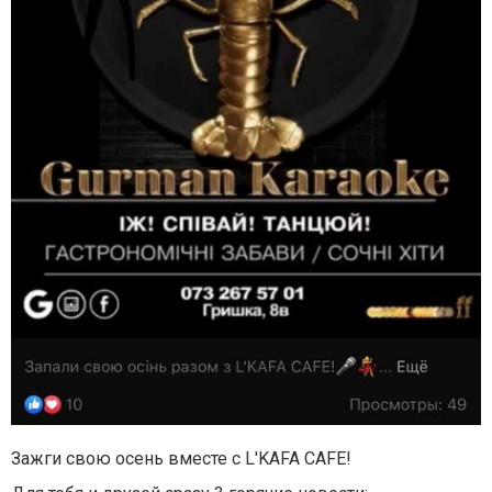
Зажги свою осень вместе с L'KAFA CAFE!