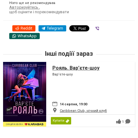
Ніхто ще не рекомендував
Авторизуйтесь
,
щоб оцінити і порекомендувати
Reddit
Telegram
Viber
WhatsApp
Інші подіїї зараз
Рояль. Вар’єте-шоу
Вар’єте-шоу
14 серпня, 19:00
Caribbean Club, нічний клуб
Купити
1