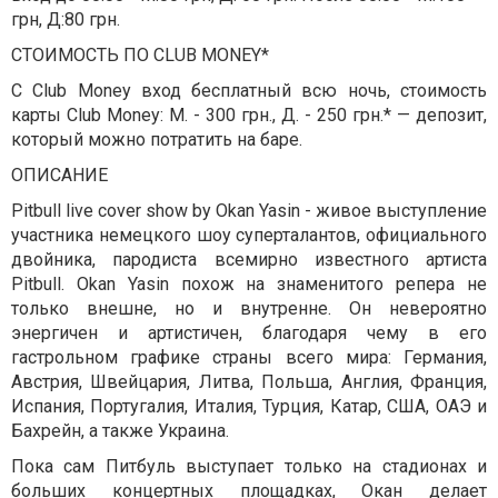
грн, Д:80 грн.
СТОИМОСТЬ ПО CLUB MONEY*
С Club Money вход бесплатный всю ночь, стоимость
карты Club Money: М. - 300 грн., Д. - 250 грн.* — депозит,
который можно потратить на баре.
ОПИСАНИЕ
Pitbull live cover show by Okan Yasin - живое выступление
участника немецкого шоу суперталантов, официального
двойника, пародиста всемирно известного артиста
Pitbull. Okan Yasin похож на знаменитого репера не
только внешне, но и внутренне. Он невероятно
энергичен и артистичен, благодаря чему в его
гастрольном графике страны всего мира: Германия,
Австрия, Швейцария, Литва, Польша, Англия, Франция,
Испания, Португалия, Италия, Турция, Катар, США, ОАЭ и
Бахрейн, а также Украина.
Пока сам Питбуль выступает только на стадионах и
больших концертных площадках, Окан делает