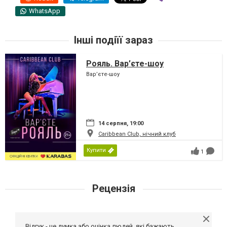
WhatsApp
Інші подіїї зараз
Рояль. Вар’єте-шоу
Вар’єте-шоу
14 серпня, 19:00
Caribbean Club, нічний клуб
Купити
1
Рецензія
Відгук - це думка або оцінка людей, які бажають