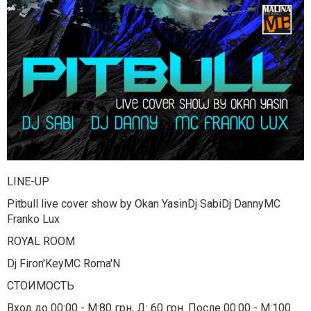
LINE-UP
Pitbull live cover show by Okan YasinDj SabiDj DannyMC
Franko Lux
ROYAL ROOM
Dj Firon'KeyMC Roma'N
СТОИМОСТЬ
Вход до 00:00 - М:80 грн, Д: 60 грн. После 00:00 - М:100