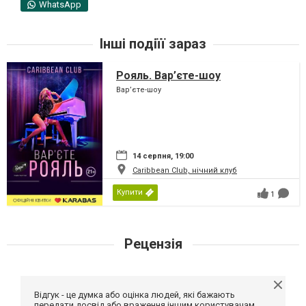
WhatsApp
Інші подіїї зараз
Рояль. Вар’єте-шоу
Вар’єте-шоу
14 серпня, 19:00
Caribbean Club, нічний клуб
Купити
1
Рецензія
Відгук - це думка або оцінка людей, які бажають
передати досвід або враження іншим користувачам