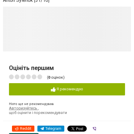
Anton Sylenok [31/10]
Оцініть першим
(
0
оцінок)
Я рекомендую
Ніхто ще не рекомендував
Авторизуйтесь
,
щоб оцінити і порекомендувати
Reddit
Telegram
Viber