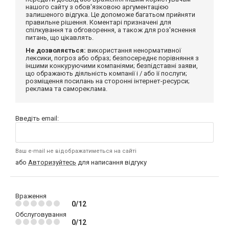
нашого сайту з обов'язковою аргументацією
залишеного відгука. Це допоможе багатьом прийняти
правильне рішення. Коментарі призначені для
спілкування та обговорення, а також для роз'яснення
питань, що цікавлять.
Не дозволяється:
використання ненормативної
лексики, погроз або образ; безпосереднє порівняння з
іншими конкуруючими компаніями; безпідставні заяви,
що ображають діяльність компанії і / або її послуги;
розміщення посилань на сторонні інтернет-ресурси;
реклама та самореклама.
Введіть email:
Ваш e-mail не відображатиметься на сайті
або
Авторизуйтесь
для написання відгуку
Враження
0/12
Обслуговування
0/12