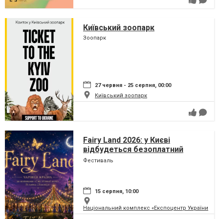
Київський зоопарк
Зоопарк
27 червня - 25 серпня, 00:00
Київський зоопарк
Fairy Land 2026: у Києві
відбудеться безоплатний
сімейний фестиваль, який
Фестиваль
перетворить парк на ВДНГ на
чарівну країну
15 серпня, 10:00
Національний комплекс «Експоцентр України» (