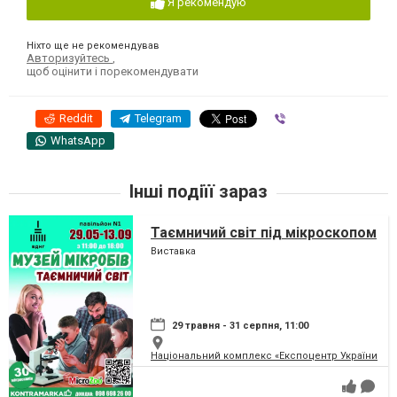
Я рекомендую
Ніхто ще не рекомендував
Авторизуйтесь
,
щоб оцінити і порекомендувати
Reddit
Telegram
Viber
WhatsApp
Інші подіїї зараз
Таємничий світ під мікроскопом
Виставка
29 травня - 31 серпня, 11:00
Національний комплекс «Експоцентр України» (