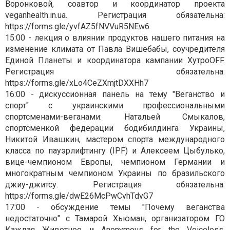
Воронковой, соавтор и координатор проекта
veganhealth.in.ua. Регистрация обязательна:
https://forms.gle/yvfAZ5fNVVuR5NEw6
15:00 - лекция о влиянии продуктов нашего питания на
изменение климата от Павла Вишебабы, соучредителя
Единой Планеты и координатора кампании ХутроOFF.
Регистрация обязательна:
https://forms.gle/xLo4CeZXmjtDXXHh7
16:00 - дискуссионная панель на тему "Веганство и
спорт" с украинскими профессиональными
спортсменами-веганами: Натальей Смыкалов,
спортсменкой федерации бодибилдинга Украины,
Никитой Ивашкин, мастером спорта международного
класса по пауэрлифтингу (IPF) и Алексеем Цыбулько,
вице-чемпионом Европы, чемпионом Германии и
многократным чемпионом Украины по бразильского
джиу-джитсу. Регистрация обязательна:
https://forms.gle/dwE26McPwCvhTdvG7
17:00 - обсуждение темы "Почему веганства
недостаточно" с Тамарой Хьюман, организатором ГО
Каждая Животное и Anonymous for the Voiceless.