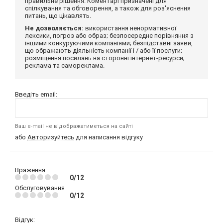
правильне рішення. Коментарі призначені для
спілкування та обговорення, а також для роз'яснення
питань, що цікавлять.
Не дозволяється:
використання ненормативної
лексики, погроз або образ; безпосереднє порівняння з
іншими конкуруючими компаніями; безпідставні заяви,
що ображають діяльність компанії і / або її послуги;
розміщення посилань на сторонні інтернет-ресурси;
реклама та самореклама.
Введіть email:
Ваш e-mail не відображатиметься на сайті
або
Авторизуйтесь
для написання відгуку
Враження
0/12
Обслуговування
0/12
Відгук: