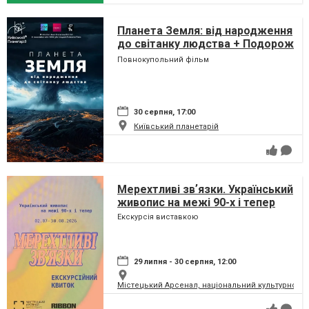
Планета Земля: від народження
до світанку людства + Подорож
сузір'ями (класична програма)
Повнокупольний фільм
30 серпня, 17:00
Київський планетарій
Мерехтливі звʼязки. Український
живопис на межі 90-х і тепер
Екскурсія виставкою
29 липня - 30 серпня, 12:00
Містецький Арсенал, національний культурно-м