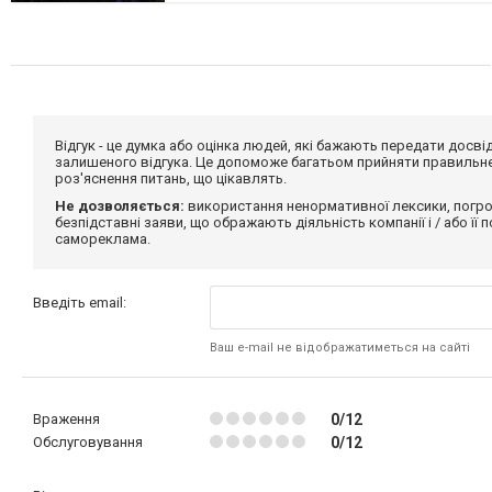
Відгук - це думка або оцінка людей, які бажають передати дос
залишеного відгука. Це допоможе багатьом прийняти правильне 
роз'яснення питань, що цікавлять.
Не дозволяється:
використання ненормативної лексики, погро
безпідставні заяви, що ображають діяльність компанії і / або її
самореклама.
Введіть email:
Ваш e-mail не відображатиметься на сайті
Враження
0/12
Обслуговування
0/12