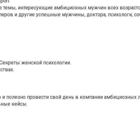
port
е темы, интересующие амбициозных мужчин всех возрасто
перов и другие успешные мужчины, доктора, психологи, с
Секреты женской психологии.
ствах.
о и полезно провести свой день в компании амбициозных л
льные кейсы.