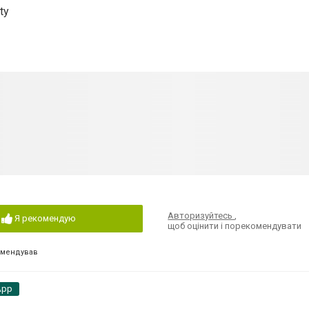
ety⠀
Авторизуйтесь
,
Я рекомендую
щоб оцінити і порекомендувати
омендував
App