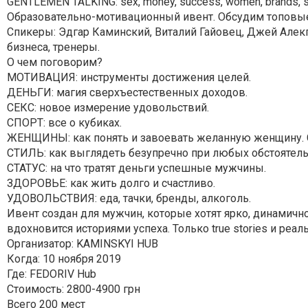
GENTLEMEN TALKING: sex, money, success, women, brands, s
Образовательно-мотивационный ивент. Обсудим топовы
Спикеры: Эдгар Каминский, Виталий Гайовец, Джей Алек
бизнеса, тренеры.
О чем поговорим?
МОТИВАЦИЯ: инструменты достижения целей.
ДЕНЬГИ: магия сверхъестественных доходов.
СЕКС: новое измерение удовольствий.
СПОРТ: все о кубиках.
ЖЕНЩИНЫ: как понять и завоевать желанную женщину. 
СТИЛЬ: как выглядеть безупречно при любых обстоятель
СТАТУС: на что тратят деньги успешные мужчины.
ЗДОРОВЬЕ: как жить долго и счастливо.
УДОВОЛЬСТВИЯ: еда, тачки, бренды, алкоголь.
Ивент создан для мужчин, которые хотят ярко, динамичн
вдохновится историями успеха. Только true stories и реа
Организатор: KAMINSKYI HUB
Когда: 10 ноября 2019
Где: FEDORIV Hub
Стоимость: 2800-4900 грн
Всего 200 мест