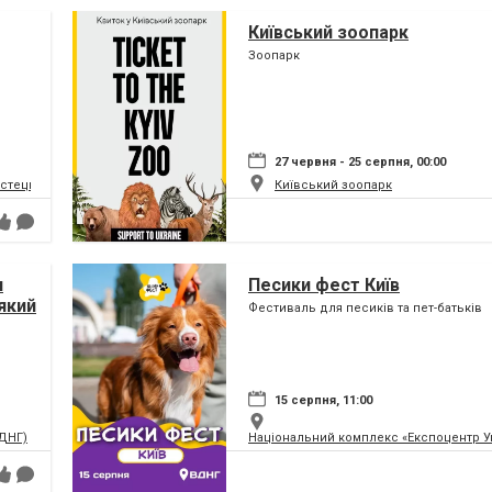
Київський зоопарк
Зоопарк
27 червня - 25 серпня, 00:00
истецький та музейний комплекс
Київський зоопарк
я
Песики фест Київ
який
Фестиваль для песиків та пет-батьків
ну
15 серпня, 11:00
ВДНГ)
Національний комплекс «Експоцентр У