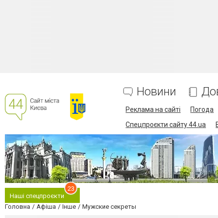
Новини
До
Реклама на сайті
Погода
Спецпроєкти сайту 44.ua
23
Наші спецпроєкти
Головна
Афіша
Інше
Мужские секреты