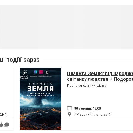
ші подіїї зараз
Планета Земля: від народж
світанку людства + Подоро
(класична програма)
Повнокупольний фільм
30 серпня, 17:00
ВДНГ)
Київський планетарій