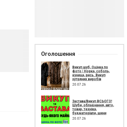
Оголошення
Викуп шуб, Оцінка по
фото | Норка, соболь,
куница, рись. Викуп
хутряних виробів
20.07.26
Застава/Викуп ВСЬОГО!
Шуби, обладнання, авто,
товар, техніка,
будматеріали, шини
20.07.26