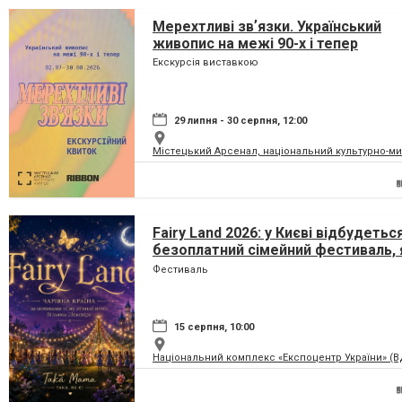
Мерехтливі звʼязки. Український
живопис на межі 90-х і тепер
Екскурсія виставкою
29 липня - 30 серпня, 12:00
Містецький Арсенал, національний культурно-м
Fairy Land 2026: у Києві відбудетьс
безоплатний сімейний фестиваль, 
перетворить парк на ВДНГ на чарів
Фестиваль
країну
15 серпня, 10:00
Національний комплекс «Експоцентр України» (