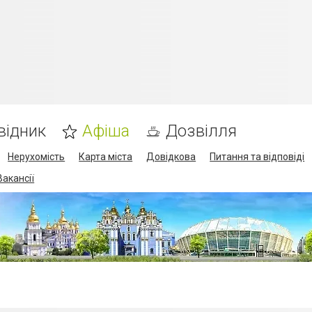
відник
Афіша
Дозвілля
Нерухомість
Карта міста
Довідкова
Питання та відповіді
Вакансії