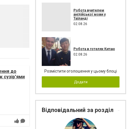
Робота вчителем
англійської мови у
Таїланді
02.08.26
Робота в готелях Китаю
02.08.26
ення до
Розмістити оголошення у цьому блоці
ж сузір'ями
Додати
Відповідальний за розділ