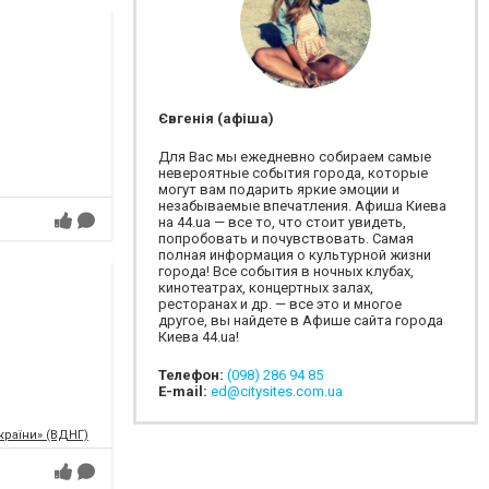
Євгенія (афіша)
Для Вас мы ежедневно собираем самые
невероятные события города, которые
могут вам подарить яркие эмоции и
незабываемые впечатления. Афиша Киева
на 44.ua — все то, что стоит увидеть,
попробовать и почувствовать. Самая
полная информация о культурной жизни
города! Все события в ночных клубах,
кинотеатрах, концертных залах,
ресторанах и др. — все это и многое
другое, вы найдете в Афише сайта города
Киева 44.ua!
Телефон:
(098) 286 94 85
E-mail:
ed@citysites.com.ua
країни» (ВДНГ)