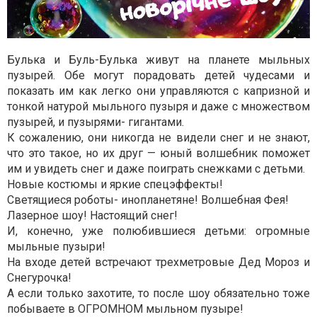
Булька и Буль-Булька живут на планете мыльных
пузырей. Обе могут порадовать детей чудесами и
показать им как легко они управляются с капризной и
тонкой натурой мыльного пузыря и даже с множеством
пузырей, и пузырями- гигантами.
К сожалению, они никогда не видели снег и не знают,
что это такое, но их друг — юный волшебник поможет
им и увидеть снег и даже поиграть снежками с детьми.
Новые костюмы и яркие спецэффекты!
Светящиеся роботы- инопланетяне! Волшебная Фея!
Лазерное шоу! Настоящий снег!
И, конечно, уже полюбившиеся детьми: огромные
мыльные пузыри!
На входе детей встречают трехметровые Дед Мороз и
Снегурочка!
А если только захотите, то после шоу обязательно тоже
побываете в ОГРОМНОМ мыльном пузыре!