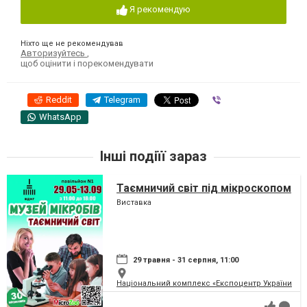
Я рекомендую
Ніхто ще не рекомендував
Авторизуйтесь
,
щоб оцінити і порекомендувати
Reddit
Telegram
Viber
WhatsApp
Інші подіїї зараз
Таємничий світ під мікроскопом
Виставка
29 травня - 31 серпня, 11:00
Національний комплекс «Експоцентр України» (