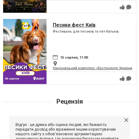
Песики фест Київ
Фестиваль для песиків та пет-батьків
15 серпня, 11:00
Національний комплекс «Експоцентр України» (
Рецензія
Відгук - це думка або оцінка людей, які бажають
передати досвід або враження іншим користувачам
нашого сайту з обов'язковою аргументацією
залишеного відгука. Це допоможе багатьом прийняти