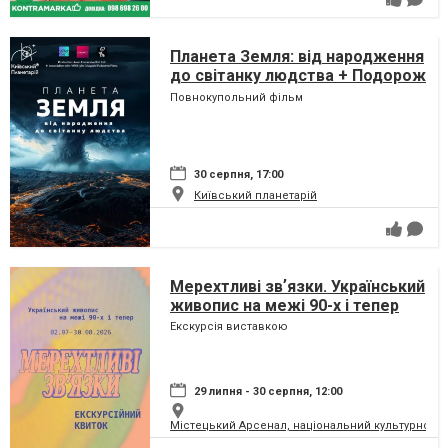
Планета Земля: від народження
до світанку людства + Подорож
сузір'ями (класична програма)
Повнокупольний фільм
30 серпня, 17:00
Київський планетарій
Мерехтливі звʼязки. Український
живопис на межі 90-х і тепер
Екскурсія виставкою
29 липня - 30 серпня, 12:00
Містецький Арсенал, національний культурно-м