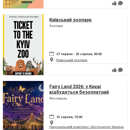
Київський зоопарк
Зоопарк
27 червня - 25 серпня, 00:00
Київський зоопарк
Fairy Land 2026: у Києві
відбудеться безоплатний
сімейний фестиваль, який
Фестиваль
перетворить парк на ВДНГ на
чарівну країну
15 серпня, 10:00
Національний комплекс «Експоцентр України» (