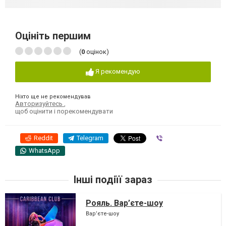
Оцініть першим
(
0
оцінок)
Я рекомендую
Ніхто ще не рекомендував
Авторизуйтесь
,
щоб оцінити і порекомендувати
Reddit
Telegram
Viber
WhatsApp
Інші подіїї зараз
Рояль. Вар’єте-шоу
Вар’єте-шоу