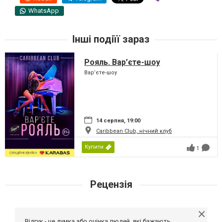
WhatsApp
Інші подіїї зараз
Рояль. Вар’єте-шоу
Вар’єте-шоу
14 серпня, 19:00
Caribbean Club, нічний клуб
Купити
1
Рецензія
Відгук - це думка або оцінка людей, які бажають