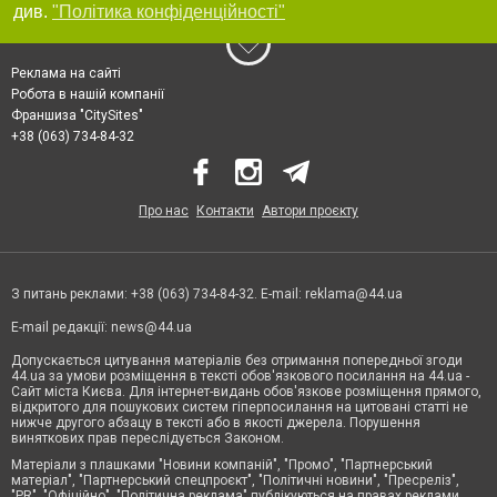
див.
"Політика конфіденційності"
Реклама на сайті
Робота в нашій компанії
Франшиза "CitySites"
+38 (063) 734-84-32
Про нас
Контакти
Автори проєкту
З питань реклами: +38 (063) 734-84-32. E-mail:
reklama@44.ua
E-mail редакції:
news@44.ua
Допускається цитування матеріалів без отримання попередньої згоди
44.ua за умови розміщення в тексті обов'язкового посилання на 44.ua -
Сайт міста Києва. Для інтернет-видань обов'язкове розміщення прямого,
відкритого для пошукових систем гіперпосилання на цитовані статті не
нижче другого абзацу в тексті або в якості джерела. Порушення
виняткових прав переслідується Законом.
Матеріали з плашками "Новини компаній", "Промо", "Партнерський
матеріал", "Партнерський спецпроєкт", "Політичні новини", "Пресреліз",
"PR", "Офіційно", "Політична реклама" публікуються на правах реклами.