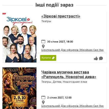
Інші подіїї зараз
«Зіркові пристрасті»
Театры
30 січня 2027, 18:00
Центральний Дім офіцерів Збройних Сил України
Купити
Чарівна музична вистава
«Рапунцель. Новорічні дива»
Театры, Детям, Новогодние ёлки
2 січня 2027, 12:00
Центральний Дім офіцерів Збройних Сил України