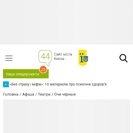
23
Наші спецпроєкти
«
«Без страху і міфів»: 10 матеріалів про психічне здоров’я
Головна
Афіша
Театри
Очи чёрные