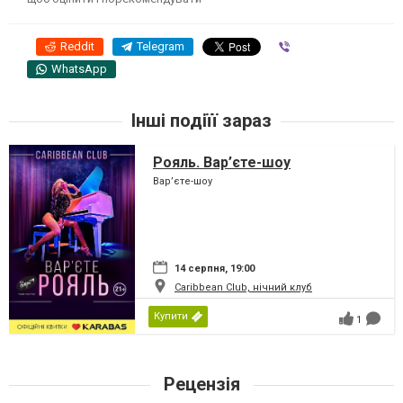
Reddit
Telegram
Viber
WhatsApp
Інші подіїї зараз
Рояль. Вар’єте-шоу
Вар’єте-шоу
14 серпня, 19:00
Caribbean Club, нічний клуб
Купити
1
Рецензія