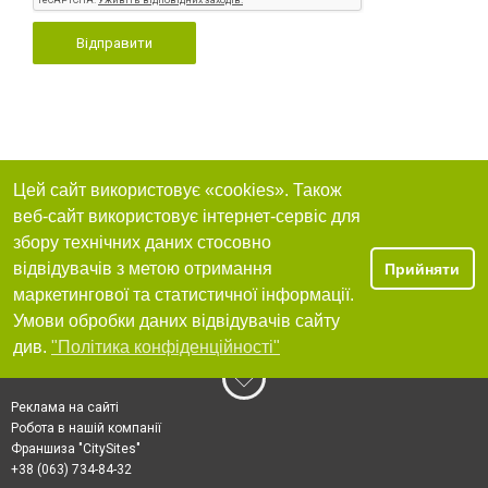
Відправити
Цей сайт використовує «cookies». Також
веб-сайт використовує інтернет-сервіс для
збору технічних даних стосовно
відвідувачів з метою отримання
Прийняти
маркетингової та статистичної інформації.
Умови обробки даних відвідувачів сайту
див.
"Політика конфіденційності"
Реклама на сайті
Робота в нашій компанії
Франшиза "CitySites"
+38 (063) 734-84-32