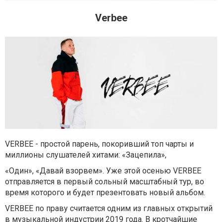
Verbee
VERBEE - простой парень, покоривший топ чарты и
миллионы слушателей хитами: «Зацепила»,
«Один», «Давай взорвем». Уже этой осенью VERBEE
отправляется в первый сольный масштабный тур, во
время которого и будет презентовать новый альбом.
VERBEE по праву считается одним из главных открытий
в музыкальной индустрии 2019 года. В кротчайшие