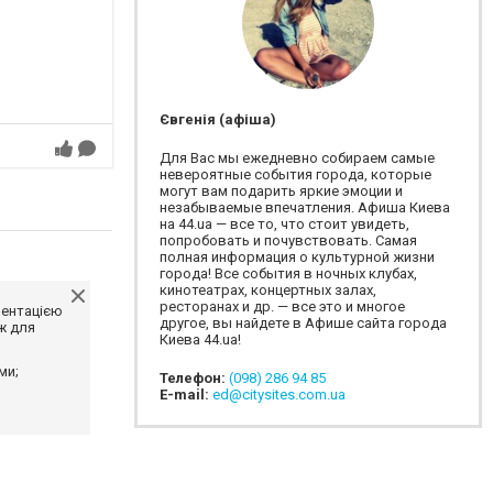
Євгенія (афіша)
Для Вас мы ежедневно собираем самые
невероятные события города, которые
могут вам подарить яркие эмоции и
незабываемые впечатления. Афиша Киева
на 44.ua — все то, что стоит увидеть,
попробовать и почувствовать. Самая
полная информация о культурной жизни
города! Все события в ночных клубах,
кинотеатрах, концертных залах,
ресторанах и др. — все это и многое
ментацією
другое, вы найдете в Афише сайта города
ж для
Киева 44.ua!
ми;
Телефон:
(098) 286 94 85
E-mail:
ed@citysites.com.ua