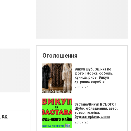
Оголошення
Викуп шуб, Оцінка по
фото | Норка, соболь,
куница, рись. Викуп
хутряних виробів
20.07.26
Застава/Викуп ВСЬОГО!
Шуби, обладнання, авто,
товар, техніка,
я до
будматеріали, шини
20.07.26