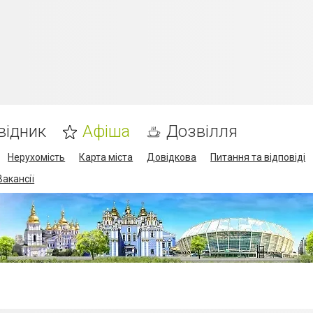
відник
Афіша
Дозвілля
Нерухомість
Карта міста
Довідкова
Питання та відповіді
Вакансії