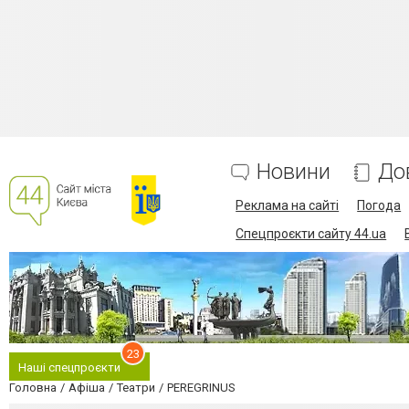
Новини
До
Реклама на сайті
Погода
Спецпроєкти сайту 44.ua
23
Наші спецпроєкти
Головна
Афіша
Театри
PEREGRINUS