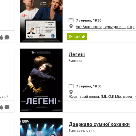
7 серпня, 18:30
Арт Братислава, культурний центр
Купити
Легені
Вистава
7 серпня, 18:00
ській та Театр Сонечко
Жовтневий палац, (МЦКМ) Міжнародний
Дзеркало сумної коханки
Вистава-мюзикл