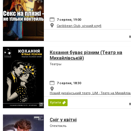
7 серпня, 19:00
Caribbean Club, нічний клуб
Кохання буває різним (Театр на
Михайлівській)
Театры
7 серпня, 18:30
Новий український театр, ЦМ - Театр на Михайлів
Купити
Сніг у квітні
Спектакль