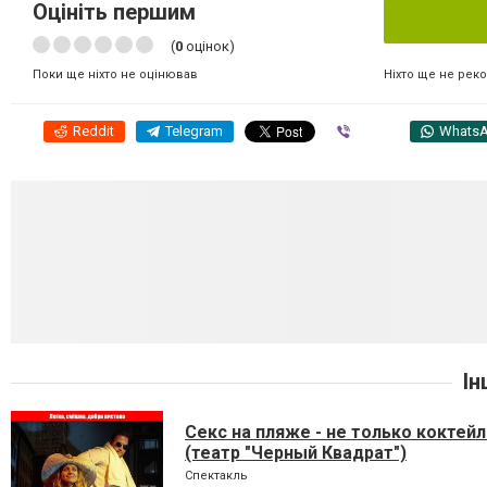
Оцініть першим
(
0
оцінок)
Ніхто ще не рек
Поки ще ніхто не оцінював
Reddit
Telegram
Viber
Whats
Ін
Секс на пляже - не только коктейл
(театр "Черный Квадрат")
Спектакль