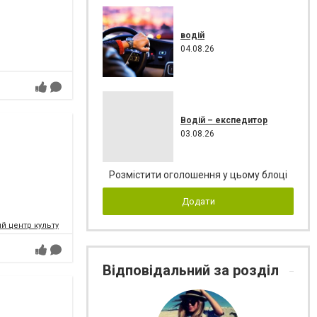
водій
04.08.26
Водій – експедитор
03.08.26
Розмістити оголошення у цьому блоці
Додати
 центр культури і мистецтв Федерації профспілок України
Відповідальний за розділ