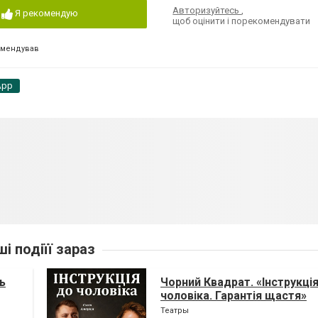
Авторизуйтесь
,
Я рекомендую
щоб оцінити і порекомендувати
омендував
App
ші подіїї зараз
ь
Чорний Квадрат. «Інструкці
чоловіка. Гарантія щастя»
Театры